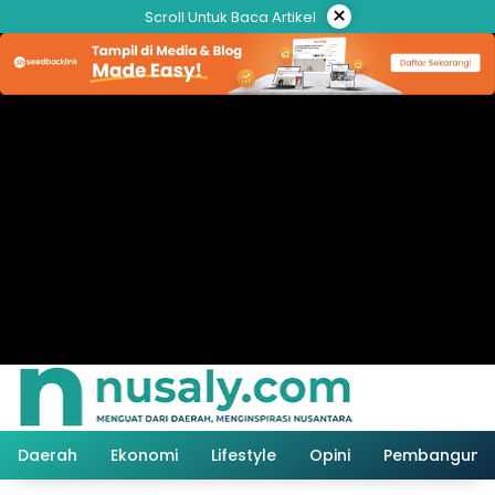
Langsung
×
Scroll Untuk Baca Artikel
ke
konten
Daerah
Ekonomi
Lifestyle
Opini
Pembanguna