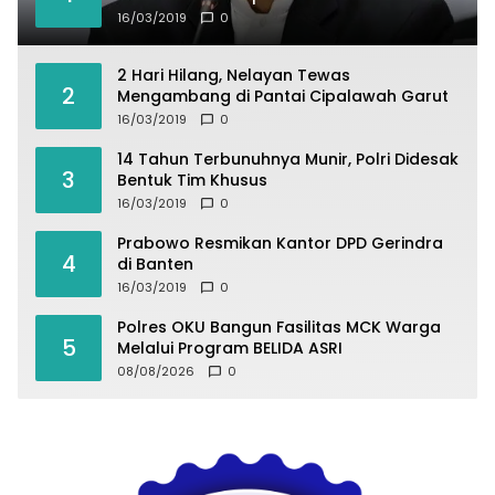
16/03/2019
0
2 Hari Hilang, Nelayan Tewas
2
Mengambang di Pantai Cipalawah Garut
16/03/2019
0
14 Tahun Terbunuhnya Munir, Polri Didesak
3
Bentuk Tim Khusus
16/03/2019
0
Prabowo Resmikan Kantor DPD Gerindra
4
di Banten
16/03/2019
0
Polres OKU Bangun Fasilitas MCK Warga
5
Melalui Program BELIDA ASRI
08/08/2026
0