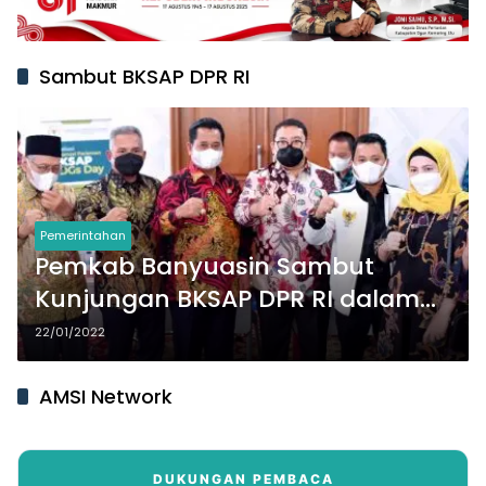
Sambut BKSAP DPR RI
Pemerintahan
Pemkab Banyuasin Sambut
Kunjungan BKSAP DPR RI dalam
Rangka BKSAP Day 2022
22/01/2022
AMSI Network
DUKUNGAN PEMBACA