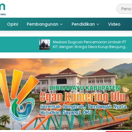
Opini
Pembangunan
Pendidikan
Video
Mediasi Dugaan Pencemaran Limbah PT
BPK Bongk
KIT dengan Warga Desa Kurup Berujung
Anggaran 
Buntu