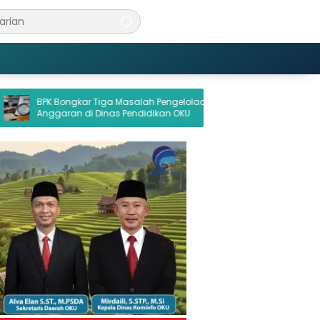
ar Tiga Masalah Pengelolaan
Ancaman Pembungkaman Ga
di Dinas Pendidikan OKU
di Balik Mangkirnya Pengguga
Palembang