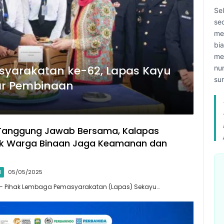
Se
se
me
bi
me
masyarakatan ke-62, Lapas Kayu
nu
su
ar Pembinaan
Tanggung Jawab Bersama, Kalapas
ak Warga Binaan Jaga Keamanan dan
l
05/05/2025
 — Pihak Lembaga Pemasyarakatan (Lapas) Sekayu…