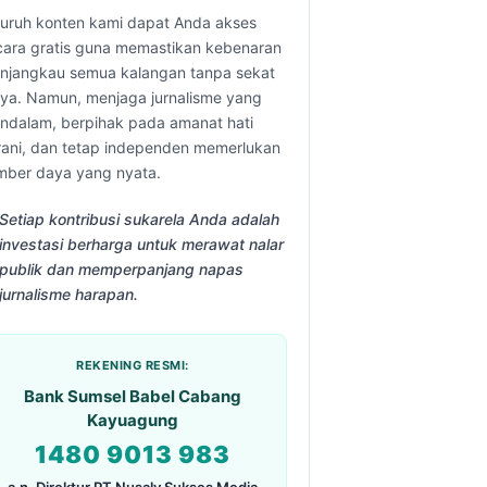
luruh konten kami dapat Anda akses
cara gratis guna memastikan kebenaran
njangkau semua kalangan tanpa sekat
aya. Namun, menjaga jurnalisme yang
ndalam, berpihak pada amanat hati
rani, dan tetap independen memerlukan
mber daya yang nyata.
Setiap kontribusi sukarela Anda adalah
investasi berharga untuk merawat nalar
publik dan memperpanjang napas
jurnalisme harapan.
REKENING RESMI:
Bank Sumsel Babel Cabang
Kayuagung
1480 9013 983
a.n. Direktur PT Nusaly Sukses Media