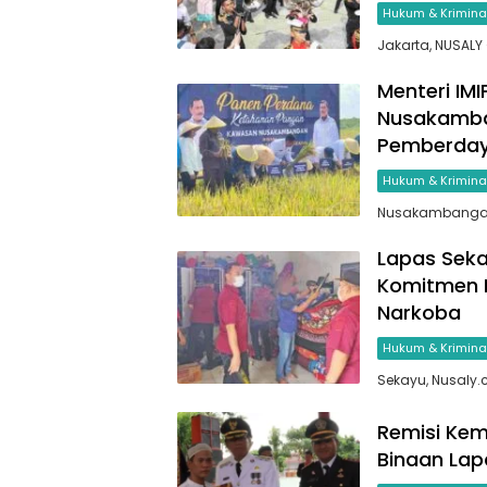
Hukum & Krimina
Jakarta, NUSALY
Menteri IM
Nusakamba
Pemberday
Hukum & Krimina
Nusakambangan,
Lapas Seka
Komitmen B
Narkoba
Hukum & Krimina
Sekayu, Nusaly
Remisi Kem
Binaan La