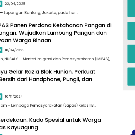
l
22/04/2025
 — Lapangan Banteng, Jakarta, pada hari…
IPAS Panen Perdana Ketahanan Pangan di
ngan, Wujudkan Lumbung Pangan dan
aan Warga Binaan
l
18/04/2025
 NUSALY — Menteri Imigrasi dan Pemasyarakatan (IMIPAS),…
yu Gelar Razia Blok Hunian, Perkuat
ersih dari Handphone, Pungli, dan
l
10/11/2024
.com – Lembaga Pemasyarakatan (Lapas) Kelas IIB…
erdekaan, Kado Spesial untuk Warga
pas Kayuagung