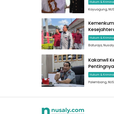
Hukum & Krimina
Kayuagung, NUS
Kemenkumh
Kesejahter
Hukum & Krimina
Baturaja, Nusal
Kakanwil 
Pentingnya
Hukum & Krimina
Palembang, NUSA