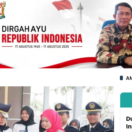
AM
D
I