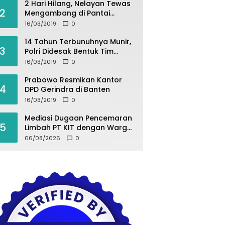
2 Hari Hilang, Nelayan Tewas
2
Mengambang di Pantai
Cipalawah Garut
16/03/2019
0
14 Tahun Terbunuhnya Munir,
3
Polri Didesak Bentuk Tim
Khusus
16/03/2019
0
Prabowo Resmikan Kantor
4
DPD Gerindra di Banten
16/03/2019
0
Mediasi Dugaan Pencemaran
5
Limbah PT KIT dengan Warga
Desa Kurup Berujung Buntu
06/08/2026
0