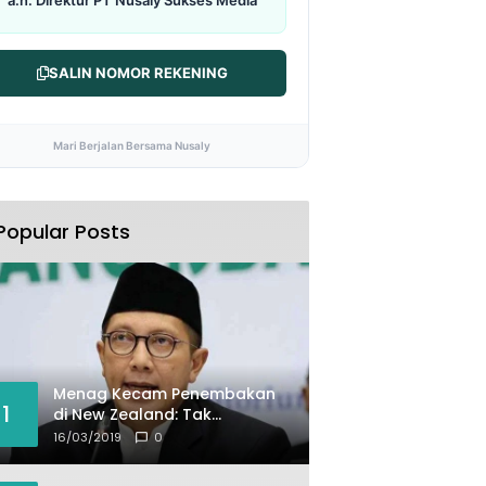
SALIN NOMOR REKENING
Mari Berjalan Bersama Nusaly
Popular Posts
Menag Kecam Penembakan
1
di New Zealand: Tak
Berperikemanusiaan!
16/03/2019
0