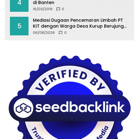
4
di Banten
16/03/2019
0
Mediasi Dugaan Pencemaran Limbah PT
5
KIT dengan Warga Desa Kurup Berujung
Buntu
06/08/2026
0