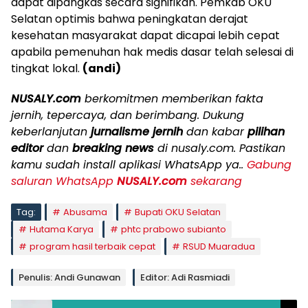
dapat dipangkas secara signifikan. Pemkab OKU
Selatan optimis bahwa peningkatan derajat
kesehatan masyarakat dapat dicapai lebih cepat
apabila pemenuhan hak medis dasar telah selesai di
tingkat lokal.
(andi)
NUSALY.com
berkomitmen memberikan fakta
jernih, tepercaya, dan berimbang. Dukung
keberlanjutan
jurnalisme jernih
dan kabar
pilihan
editor
dan
breaking news
di nusaly.com. Pastikan
kamu sudah install aplikasi WhatsApp ya..
Gabung
saluran WhatsApp
NUSALY.com
sekarang
Tag:
Abusama
Bupati OKU Selatan
Hutama Karya
phtc prabowo subianto
program hasil terbaik cepat
RSUD Muaradua
Penulis: Andi Gunawan
Editor: Adi Rasmiadi