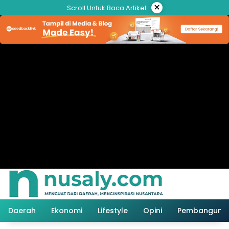
Langsung
×
Scroll Untuk Baca Artikel
ke
konten
Daerah
Ekonomi
Lifestyle
Opini
Pembanguna