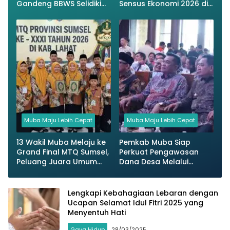
Gandeng BBWS Selidiki
Sensus Ekonomi 2026 di
Penyebab
Musi Banyuasin
Muba Maju Lebih Cepat
Muba Maju Lebih Cepat
13 Wakil Muba Melaju ke
Pemkab Muba Siap
Grand Final MTQ Sumsel,
Perkuat Pengawasan
Peluang Juara Umum
Dana Desa Melalui
Terbuka
Program Jaga Desa
Lengkapi Kebahagiaan Lebaran dengan
Ucapan Selamat Idul Fitri 2025 yang
Menyentuh Hati
Gaya Hidup
28/03/2025