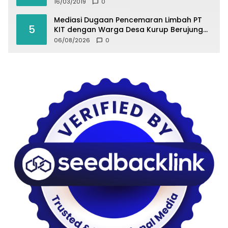
16/03/2019
0
Mediasi Dugaan Pencemaran Limbah PT
5
KIT dengan Warga Desa Kurup Berujung
Buntu
06/08/2026
0