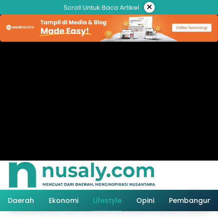
Langsung
×
Scroll Untuk Baca Artikel
ke
konten
Daerah
Ekonomi
Lifestyle
Opini
Pembanguna