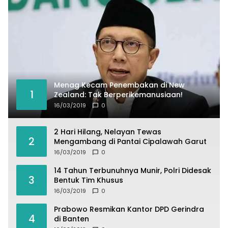
Menag Kecam Penembakan di New
1
Zealand: Tak Berperikemanusiaan!
16/03/2019
0
2 Hari Hilang, Nelayan Tewas
2
Mengambang di Pantai Cipalawah Garut
16/03/2019
0
14 Tahun Terbunuhnya Munir, Polri Didesak
3
Bentuk Tim Khusus
16/03/2019
0
Prabowo Resmikan Kantor DPD Gerindra
4
di Banten