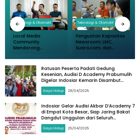
Teknologi & Otomotif
Teknologi & Otomotif
Local Media
Penguatan Kapasitas
V
Community
Newsroom: LMC,
Mendorong
Suara.com, dan
Transformasi
Google Mitigasi
Jurnalisme Lokal
Kesenjangan Digital
Melalui Teknologi
Jurnalis
Ratusan Peserta Padati Gedung
Kecerdasan Buatan
Kesenian, Audisi D Academy Prabumulih
Digelar Indosiar Kemarin Disambut
Antusias dari Berbagai Provinsi
Gaya Hidup
28/04/2025
Indosiar Gelar Audisi Akbar D’Academy 7
di Empat Kota Besar, Siap Jaring Bakat
Dangdut Unggulan dari Seluruh
Indonesia
Gaya Hidup
25/04/2025