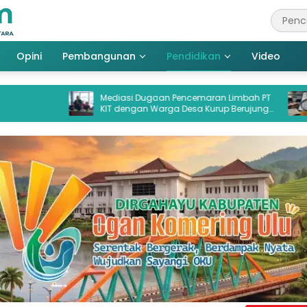
Opini
Pembangunan
Pendidikan
Video
Mediasi Dugaan Pencemaran Limbah PT
BPK Bongkar Ti
KIT dengan Warga Desa Kurup Berujung
Anggaran di Di
Buntu