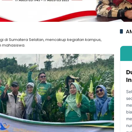
AM
nggi di Sumatera Selatan, mencakup kegiatan kampus,
an mahasiswa.
D
I
Se
se
me
bi
me
nu