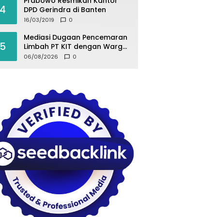
Prabowo Resmikan Kantor
4
DPD Gerindra di Banten
16/03/2019
0
Mediasi Dugaan Pencemaran
5
Limbah PT KIT dengan Warga
Desa Kurup Berujung Buntu
06/08/2026
0