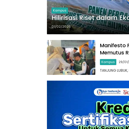
Kampus
Hilirisasi Riset dalam 
01/02/2026
Manifesto 
Memutus R
Kampus
29/01
TANJUNG LUBUK, 