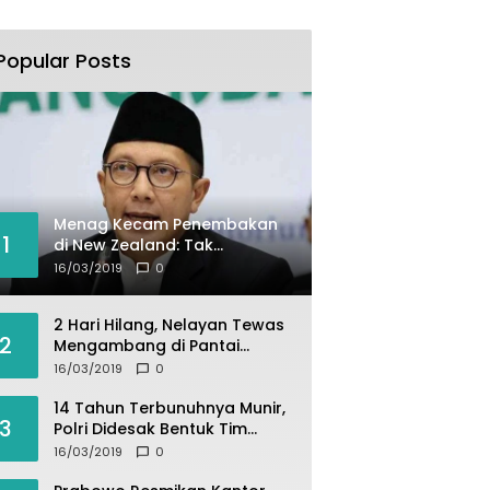
Popular Posts
Menag Kecam Penembakan
1
di New Zealand: Tak
Berperikemanusiaan!
16/03/2019
0
2 Hari Hilang, Nelayan Tewas
2
Mengambang di Pantai
Cipalawah Garut
16/03/2019
0
14 Tahun Terbunuhnya Munir,
3
Polri Didesak Bentuk Tim
Khusus
16/03/2019
0