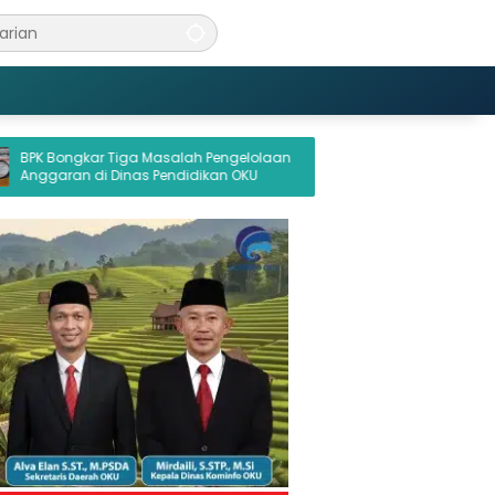
ga Masalah Pengelolaan
Ancaman Pembungkaman Gaya Ba
nas Pendidikan OKU
di Balik Mangkirnya Penggugat 25 M
Palembang