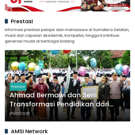
Prestasi
Informasi prestasi pelajar dan mahasiswa di Sumatera Selatan,
mulai dari capaian akademik, kompetisi, hingga kontribusi
generasi muda di berbagai bidang.
Prestasi
Ahmad Bermawi dan Seni
Transformasi Pendidikan dari
Sumatera Selatan
05/01/2026
AMSI Network