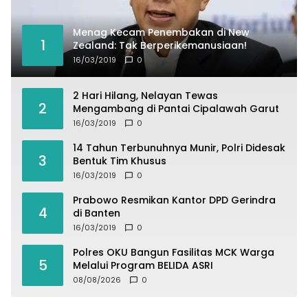
Menag Kecam Penembakan di New
1
Zealand: Tak Berperikemanusiaan!
16/03/2019
0
2 Hari Hilang, Nelayan Tewas
2
Mengambang di Pantai Cipalawah Garut
16/03/2019
0
14 Tahun Terbunuhnya Munir, Polri Didesak
3
Bentuk Tim Khusus
16/03/2019
0
Prabowo Resmikan Kantor DPD Gerindra
4
di Banten
16/03/2019
0
Polres OKU Bangun Fasilitas MCK Warga
5
Melalui Program BELIDA ASRI
08/08/2026
0