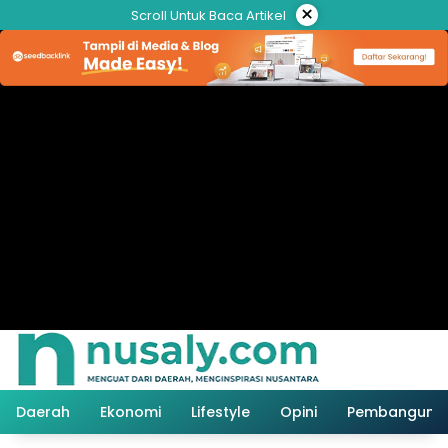
Langsung
×
Scroll Untuk Baca Artikel
ke
konten
Daerah
Ekonomi
Lifestyle
Opini
Pembanguna