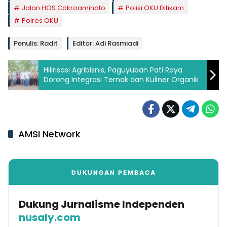
Jalan HOS Cokroaminoto
Polisi OKU Ditikam
Polres OKU
Penulis: Radit
Editor: Adi Rasmiadi
Hilirisasi Agribisnis, Paguyuban Pati Raya
Dorong Integrasi Ternak dan Kuliner Organik
AMSI Network
DUKUNGAN PEMBACA
Dukung Jurnalisme Independen
nusaly.com