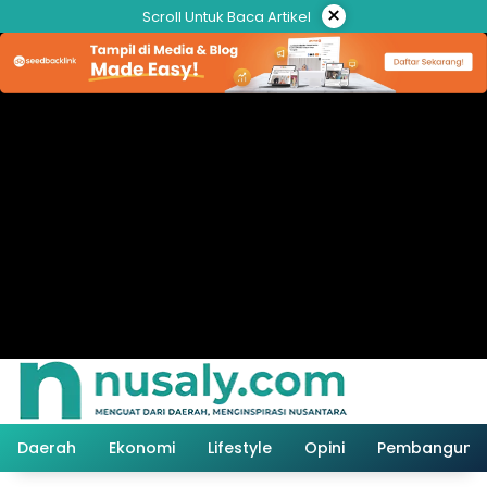
Langsung
×
Scroll Untuk Baca Artikel
ke
konten
Daerah
Ekonomi
Lifestyle
Opini
Pembanguna