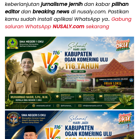
keberlanjutan
jurnalisme jernih
dan kabar
pilihan
editor
dan
breaking news
di nusaly.com. Pastikan
kamu sudah install aplikasi WhatsApp ya..
Gabung
saluran WhatsApp
NUSALY.com
sekarang