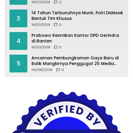
16/03/2019
0
14 Tahun Terbunuhnya Munir, Polri Didesak
3
Bentuk Tim Khusus
16/03/2019
0
Prabowo Resmikan Kantor DPD Gerindra
4
di Banten
16/03/2019
0
Ancaman Pembungkaman Gaya Baru di
5
Balik Mangkirnya Penggugat 25 Media
Palembang
06/08/2026
0