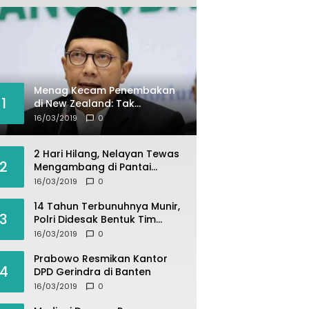
Menag Kecam Penembakan
1
di New Zealand: Tak
Berperikemanusiaan!
16/03/2019
0
2 Hari Hilang, Nelayan Tewas
2
Mengambang di Pantai
Cipalawah Garut
16/03/2019
0
14 Tahun Terbunuhnya Munir,
3
Polri Didesak Bentuk Tim
Khusus
16/03/2019
0
Prabowo Resmikan Kantor
4
DPD Gerindra di Banten
16/03/2019
0