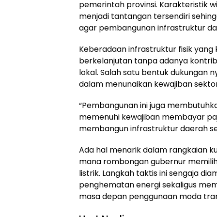
pemerintah provinsi. Karakteristik w
menjadi tantangan tersendiri sehi
agar pembangunan infrastruktur dap
Keberadaan infrastruktur fisik yang 
berkelanjutan tanpa adanya kontribu
lokal. Salah satu bentuk dukungan n
dalam menunaikan kewajiban sektor
“Pembangunan ini juga membutuhka
memenuhi kewajiban membayar paja
membangun infrastruktur daerah sec
Ada hal menarik dalam rangkaian kunj
mana rombongan gubernur memilih 
listrik. Langkah taktis ini sengaja 
penghematan energi sekaligus mem
masa depan penggunaan moda trans