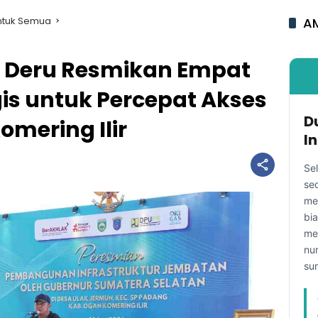
ntuk Semua
AM
 Deru Resmikan Empat
is untuk Percepat Akses
D
omering Ilir
I
Se
se
me
bi
me
nu
su