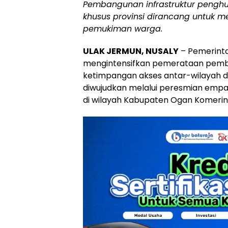
Pembangunan infrastruktur pengh
khusus provinsi dirancang untuk m
pemukiman warga.
ULAK JERMUN, NUSALY
– Pemerinta
mengintensifkan pemerataan pemb
ketimpangan akses antar-wilayah d
diwujudkan melalui peresmian empat
di wilayah Kabupaten Ogan Komering 