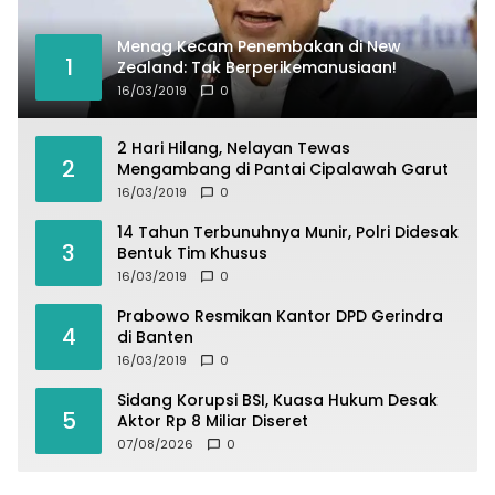
Menag Kecam Penembakan di New
1
Zealand: Tak Berperikemanusiaan!
16/03/2019
0
2 Hari Hilang, Nelayan Tewas
2
Mengambang di Pantai Cipalawah Garut
16/03/2019
0
14 Tahun Terbunuhnya Munir, Polri Didesak
3
Bentuk Tim Khusus
16/03/2019
0
Prabowo Resmikan Kantor DPD Gerindra
4
di Banten
16/03/2019
0
Sidang Korupsi BSI, Kuasa Hukum Desak
5
Aktor Rp 8 Miliar Diseret
07/08/2026
0