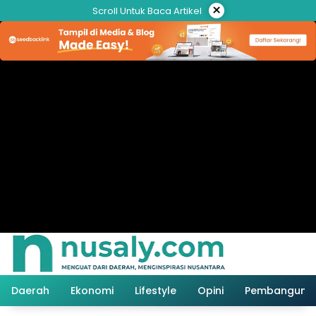
Langsung
×
Scroll Untuk Baca Artikel
ke
konten
Daerah
Ekonomi
Lifestyle
Opini
Pembanguna