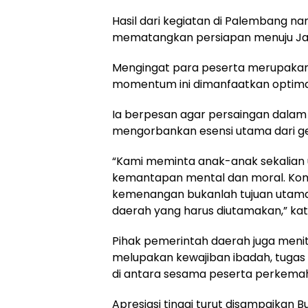
Hasil dari kegiatan di Palembang n
mematangkan persiapan menuju Ja
Mengingat para peserta merupakan p
momentum ini dimanfaatkan optimal
Ia berpesan agar persaingan dalam
mengorbankan esensi utama dari ger
“Kami meminta anak-anak sekalian u
kemantapan mental dan moral. Kompe
kemenangan bukanlah tujuan utama
daerah yang harus diutamakan,” ka
Pihak pemerintah daerah juga meni
melupakan kewajiban ibadah, tugas
di antara sesama peserta perkema
Apresiasi tinggi turut disampaikan