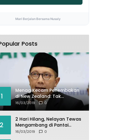
Mari Berjalan Bersama Nusaly
Popular Posts
Menag Kecam Penembakan
1
di New Zealand: Tak
Berperikemanusiaan!
16/03/2019
0
2 Hari Hilang, Nelayan Tewas
2
Mengambang di Pantai
Cipalawah Garut
16/03/2019
0