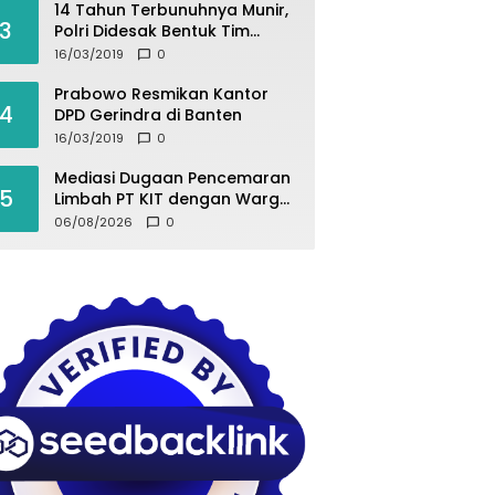
14 Tahun Terbunuhnya Munir,
3
Polri Didesak Bentuk Tim
Khusus
16/03/2019
0
Prabowo Resmikan Kantor
4
DPD Gerindra di Banten
16/03/2019
0
Mediasi Dugaan Pencemaran
5
Limbah PT KIT dengan Warga
Desa Kurup Berujung Buntu
06/08/2026
0