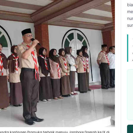
bi
me
nu
su
ota kontingen Pramuka terbaik menuju Jambore Daerah ke IX di