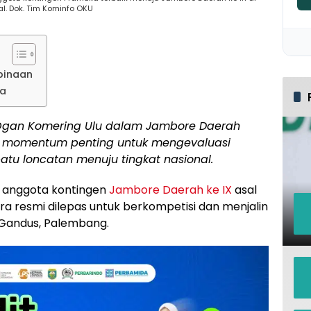
. Dok. Tim Kominfo OKU
binaan
ta
 Ogan Komering Ulu dalam Jambore Daerah
i momentum penting untuk mengevaluasi
tu loncatan menuju tingkat nasional.
 anggota kontingen
Jambore Daerah ke IX
asal
a resmi dilepas untuk berkompetisi dan menjalin
Gandus, Palembang.