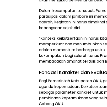
akan mengikuti perkemahan besar te
Dalam kesempatan tersebut, Pem
partisipasi dalam jambore ini memi
daerah, kegiatan ini harus dimaknai 
kebangsaan sejak dini.
“Konteks keikutsertaan ini harus k
memperkuat dan menumbuhkan semang
adalah momentum berharga untuk m
kekompakan bagi seluruh tunas Pram
membacakan amanat tertulis dari B
Fondasi Karakter dan Evalu
Bagi Pemerintah Kabupaten OKU, pen
agenda kepemudaan. Keikutsertaan 
sebagai parameter konkret untuk me
pembinaan kepramukaan yang selama
Cabang OKU.