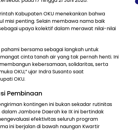
rsebut pada 17 hingga 21 Juni 2026.
erintah Kabupaten OKU menekankan bahwa
kul misi penting. Selain membawa nama baik
sebagai upaya kolektif dalam merawat nilai-nilai
ita pahami bersama sebagai langkah untuk
at cinta tanah air yang tak pernah henti. Ini
embangun kebersamaan, solidaritas, serta
uka OKU,” ujar Indra Susanto saat
upati OKU.
asi Pembinaan
giriman kontingen ini bukan sekadar rutinitas
dalam Jambore Daerah ke IX ini bertindak
ngevaluasi efektivitas seluruh program
 ini berjalan di bawah naungan Kwartir