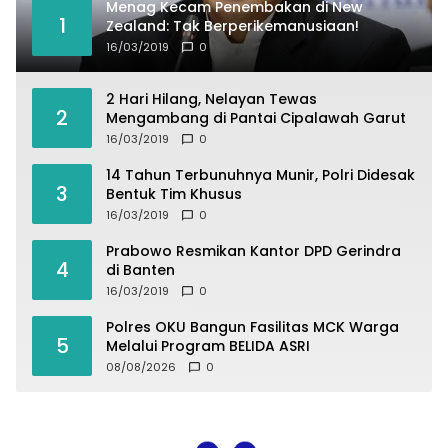
Menag Kecam Penembakan di New
1
Zealand: Tak Berperikemanusiaan!
16/03/2019
0
2 Hari Hilang, Nelayan Tewas
2
Mengambang di Pantai Cipalawah Garut
16/03/2019
0
14 Tahun Terbunuhnya Munir, Polri Didesak
3
Bentuk Tim Khusus
16/03/2019
0
Prabowo Resmikan Kantor DPD Gerindra
4
di Banten
16/03/2019
0
Polres OKU Bangun Fasilitas MCK Warga
5
Melalui Program BELIDA ASRI
08/08/2026
0