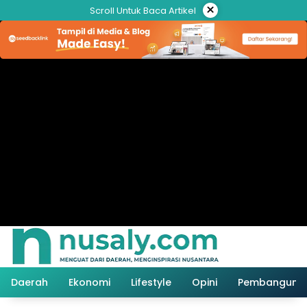
Langsung
×
Scroll Untuk Baca Artikel
ke
konten
Daerah
Ekonomi
Lifestyle
Opini
Pembanguna