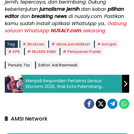
jernih, tepercaya, dan berimbang. Dukung
keberlanjutan
jurnalisme jernih
dan kabar
pilihan
editor
dan
breaking news
di nusaly.com. Pastikan
kamu sudah install aplikasi WhatsApp ya..
Gabung
saluran WhatsApp
NUSALY.com
sekarang
Tag:
Birokrasi
dinas pendidikan
korupsi
KPK
MUARA ENIM
Pelayanan Publik
Penulis: Tia
Editor: Adi Rasmiadi
Menjadi Responden Pertama Sensus
Ekonomi 2026, Wali Kota Palembang
Meminta Warga Berikan Data Jujur
AMSI Network