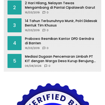
2 Hari Hilang, Nelayan Tewas
2
Mengambang di Pantai Cipalawah Garut
16/03/2019
0
14 Tahun Terbunuhnya Munir, Polri Didesak
3
Bentuk Tim Khusus
16/03/2019
0
Prabowo Resmikan Kantor DPD Gerindra
4
di Banten
16/03/2019
0
Mediasi Dugaan Pencemaran Limbah PT
5
KIT dengan Warga Desa Kurup Berujung
Buntu
06/08/2026
0