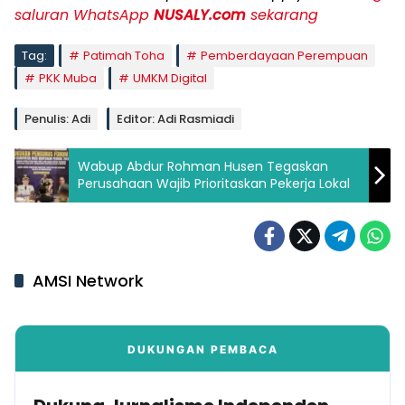
saluran WhatsApp
NUSALY.com
sekarang
Tag:
Patimah Toha
Pemberdayaan Perempuan
PKK Muba
UMKM Digital
Penulis: Adi
Editor: Adi Rasmiadi
Wabup Abdur Rohman Husen Tegaskan
Perusahaan Wajib Prioritaskan Pekerja Lokal
AMSI Network
DUKUNGAN PEMBACA