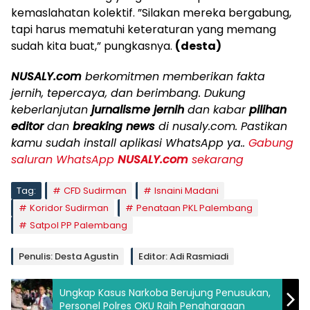
kemaslahatan kolektif. ”Silakan mereka bergabung,
tapi harus mematuhi keteraturan yang memang
sudah kita buat,” pungkasnya.
(desta)
NUSALY.com
berkomitmen memberikan fakta
jernih, tepercaya, dan berimbang. Dukung
keberlanjutan
jurnalisme jernih
dan kabar
pilihan
editor
dan
breaking news
di nusaly.com. Pastikan
kamu sudah install aplikasi WhatsApp ya..
Gabung
saluran WhatsApp
NUSALY.com
sekarang
Tag:
CFD Sudirman
Isnaini Madani
Koridor Sudirman
Penataan PKL Palembang
Satpol PP Palembang
Penulis: Desta Agustin
Editor: Adi Rasmiadi
Ungkap Kasus Narkoba Berujung Penusukan,
Personel Polres OKU Raih Penghargaan