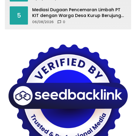
Mediasi Dugaan Pencemaran Limbah PT
5
KIT dengan Warga Desa Kurup Berujung
Buntu
06/08/2026
0