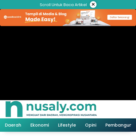
Langsung
×
Scroll Untuk Baca Artikel
ke
konten
Daerah
Ekonomi
Lifestyle
Opini
Pembanguna