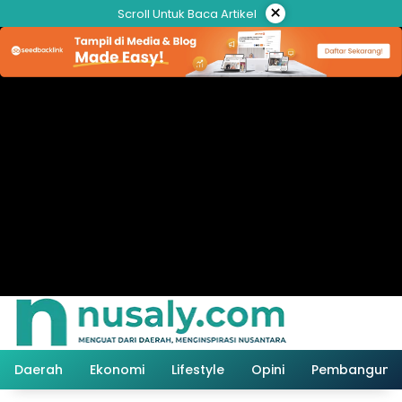
Langsung
×
Scroll Untuk Baca Artikel
ke
konten
Daerah
Ekonomi
Lifestyle
Opini
Pembanguna