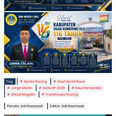
Tag:
Aprilia Racing
Hasil Sprint Race
Jorge Martin
MotoGP 2026
Raul Fernandez
Sirkuit Mugello
Trackhouse Racing
Penulis: Adi Rasmiadi
Editor: Adi Rasmiadi