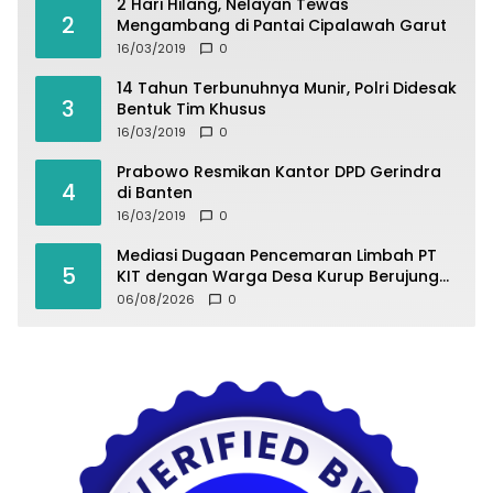
2 Hari Hilang, Nelayan Tewas
2
Mengambang di Pantai Cipalawah Garut
16/03/2019
0
14 Tahun Terbunuhnya Munir, Polri Didesak
3
Bentuk Tim Khusus
16/03/2019
0
Prabowo Resmikan Kantor DPD Gerindra
4
di Banten
16/03/2019
0
Mediasi Dugaan Pencemaran Limbah PT
5
KIT dengan Warga Desa Kurup Berujung
Buntu
06/08/2026
0