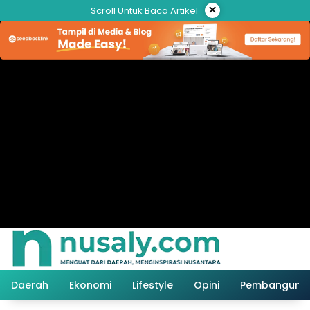
Langsung
×
Scroll Untuk Baca Artikel
ke
konten
Daerah
Ekonomi
Lifestyle
Opini
Pembanguna