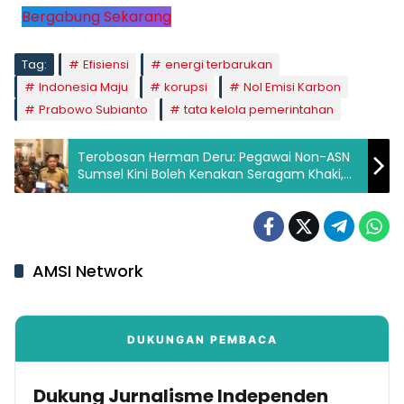
Bergabung Sekarang
Tag:
Efisiensi
energi terbarukan
Indonesia Maju
korupsi
Nol Emisi Karbon
Prabowo Subianto
tata kelola pemerintahan
Terobosan Herman Deru: Pegawai Non-ASN
Sumsel Kini Boleh Kenakan Seragam Khaki,
Wujud Penghargaan dan Kesetaraan dalam
Pengabdian
AMSI Network
DUKUNGAN PEMBACA
Dukung Jurnalisme Independen