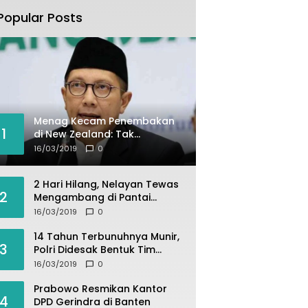
Popular Posts
Menag Kecam Penembakan
1
di New Zealand: Tak
Berperikemanusiaan!
16/03/2019
0
2 Hari Hilang, Nelayan Tewas
2
Mengambang di Pantai
Cipalawah Garut
16/03/2019
0
14 Tahun Terbunuhnya Munir,
3
Polri Didesak Bentuk Tim
Khusus
16/03/2019
0
Prabowo Resmikan Kantor
4
DPD Gerindra di Banten