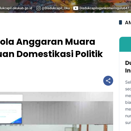
AM
lola Anggaran Muara
n Domestikasi Politik
D
I
Se
se
me
bi
me
nu
su