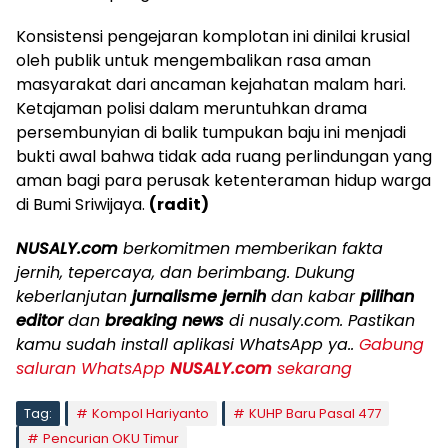
Konsistensi pengejaran komplotan ini dinilai krusial
oleh publik untuk mengembalikan rasa aman
masyarakat dari ancaman kejahatan malam hari.
Ketajaman polisi dalam meruntuhkan drama
persembunyian di balik tumpukan baju ini menjadi
bukti awal bahwa tidak ada ruang perlindungan yang
aman bagi para perusak ketenteraman hidup warga
di Bumi Sriwijaya.
(radit)
NUSALY.com
berkomitmen memberikan fakta
jernih, tepercaya, dan berimbang. Dukung
keberlanjutan
jurnalisme jernih
dan kabar
pilihan
editor
dan
breaking news
di nusaly.com. Pastikan
kamu sudah install aplikasi WhatsApp ya..
Gabung
saluran WhatsApp
NUSALY.com
sekarang
Tag:
Kompol Hariyanto
KUHP Baru Pasal 477
Pencurian OKU Timur