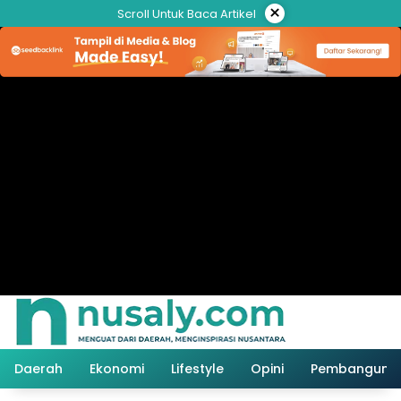
Langsung
×
Scroll Untuk Baca Artikel
ke
konten
Daerah
Ekonomi
Lifestyle
Opini
Pembanguna