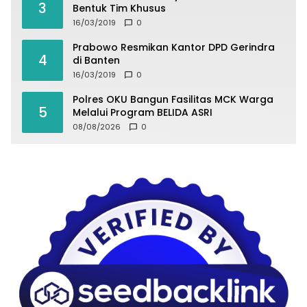
3
Bentuk Tim Khusus
16/03/2019
0
Prabowo Resmikan Kantor DPD Gerindra
4
di Banten
16/03/2019
0
Polres OKU Bangun Fasilitas MCK Warga
5
Melalui Program BELIDA ASRI
08/08/2026
0