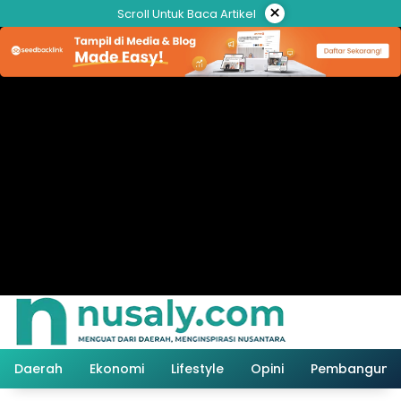
Langsung
×
Scroll Untuk Baca Artikel
ke
konten
Daerah
Ekonomi
Lifestyle
Opini
Pembanguna