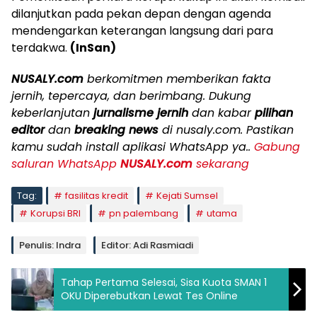
dilanjutkan pada pekan depan dengan agenda
mendengarkan keterangan langsung dari para
terdakwa.
(InSan)
NUSALY.com
berkomitmen memberikan fakta
jernih, tepercaya, dan berimbang. Dukung
keberlanjutan
jurnalisme jernih
dan kabar
pilihan
editor
dan
breaking news
di nusaly.com. Pastikan
kamu sudah install aplikasi WhatsApp ya..
Gabung
saluran WhatsApp
NUSALY.com
sekarang
Tag:
fasilitas kredit
Kejati Sumsel
Korupsi BRI
pn palembang
utama
Penulis: Indra
Editor: Adi Rasmiadi
Tahap Pertama Selesai, Sisa Kuota SMAN 1
OKU Diperebutkan Lewat Tes Online