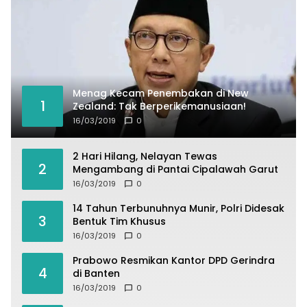
Menag Kecam Penembakan di New
1
Zealand: Tak Berperikemanusiaan!
16/03/2019
0
2 Hari Hilang, Nelayan Tewas
2
Mengambang di Pantai Cipalawah Garut
16/03/2019
0
14 Tahun Terbunuhnya Munir, Polri Didesak
3
Bentuk Tim Khusus
16/03/2019
0
Prabowo Resmikan Kantor DPD Gerindra
4
di Banten
16/03/2019
0