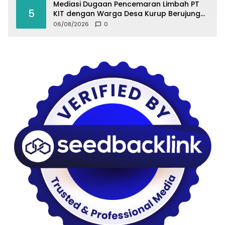
Mediasi Dugaan Pencemaran Limbah PT
5
KIT dengan Warga Desa Kurup Berujung
Buntu
06/08/2026
0