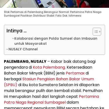
Stok Pertamax di Palembang Berangsur Normal: Pertamina Patra Niaga
Sumbagsel Pastikan Distribusi Stabil. Foto: Dok. Istimewa
Intinya ...
Kolaborasi dengan Polda Sumsel dan Imbauan
untuk Masyarakat
NUSALY Channel
PALEMBANG, NUSALY
– Kabar baik datang bagi
pengendara di
Kota Palembang
. Ketersediaan
Bahan Bakar Minyak (BBM) jenis
Pertamax
di
berbagai
Stasiun Pengisian Bahan Bakar Umum
(SPBU)
di ibu kota Sumatera Selatan ini dilaporkan
mulai berangsur pulih dan kembali stabil. Pemulihan
ini merupakan hasil dari langkah cepat
Pertamina
Patra Niaga Regional Sumbagsel
dalam
mempercepat penyaluran BBM secara bertahap ke