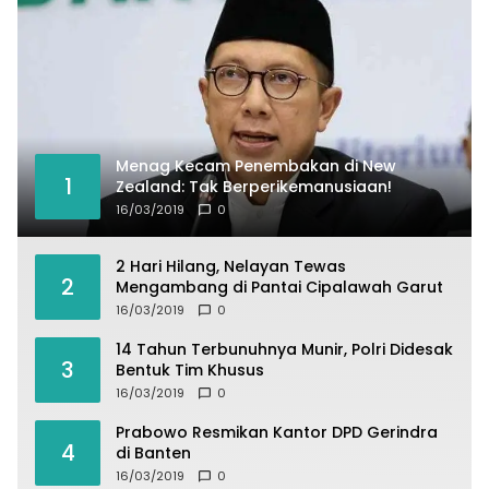
Menag Kecam Penembakan di New
1
Zealand: Tak Berperikemanusiaan!
16/03/2019
0
2 Hari Hilang, Nelayan Tewas
2
Mengambang di Pantai Cipalawah Garut
16/03/2019
0
14 Tahun Terbunuhnya Munir, Polri Didesak
3
Bentuk Tim Khusus
16/03/2019
0
Prabowo Resmikan Kantor DPD Gerindra
4
di Banten
16/03/2019
0