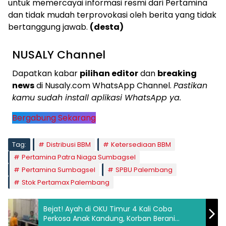
untuk memercayai informasi resmi dari Pertamina
dan tidak mudah terprovokasi oleh berita yang tidak
bertanggung jawab.
(desta)
NUSALY Channel
Dapatkan kabar
pilihan editor
dan
breaking
news
di Nusaly.com WhatsApp Channel.
Pastikan
kamu sudah install aplikasi WhatsApp ya.
Bergabung Sekarang
Tag:
Distribusi BBM
Ketersediaan BBM
Pertamina Patra Niaga Sumbagsel
Pertamina Sumbagsel
SPBU Palembang
Stok Pertamax Palembang
Bejat! Ayah di OKU Timur 4 Kali Coba
Perkosa Anak Kandung, Korban Berani