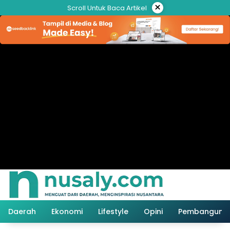
Langsung
×
Scroll Untuk Baca Artikel
ke
konten
Daerah
Ekonomi
Lifestyle
Opini
Pembanguna