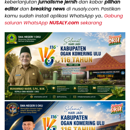
keberlanjutan
jurnalisme jernih
dan kabar
pilihan
editor
dan
breaking news
di nusaly.com. Pastikan
kamu sudah install aplikasi WhatsApp ya..
Gabung
saluran WhatsApp
NUSALY.com
sekarang