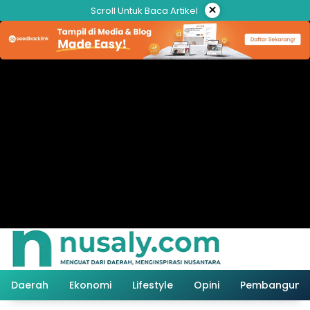
Langsung
×
Scroll Untuk Baca Artikel
ke
konten
Daerah
Ekonomi
Lifestyle
Opini
Pembanguna