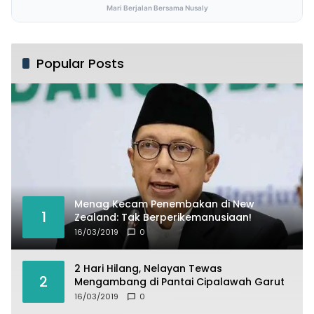
Mari Berjalan Bersama Nusaly
Popular Posts
Menag Kecam Penembakan di New
1
Zealand: Tak Berperikemanusiaan!
16/03/2019
0
2 Hari Hilang, Nelayan Tewas
2
Mengambang di Pantai Cipalawah Garut
16/03/2019
0