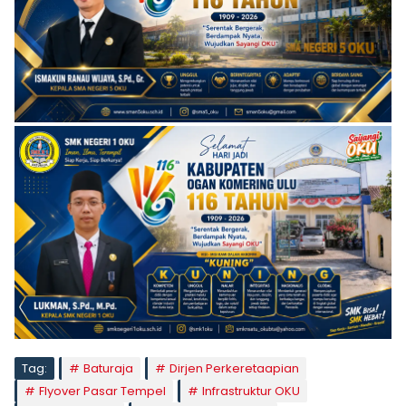
Tag:
Baturaja
Dirjen Perkeretaapian
Flyover Pasar Tempel
Infrastruktur OKU