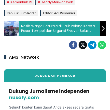
Kemenhub RI
Teddy Meilwansyah
Penulis: Jum Radit
Editor: Adi Rasmiadi
Nasib Warga Baturaja di Balik Palang Kereta
Pasar Tempel dan Urgensi Flyover Solusi
Macet
AMSI Network
DUKUNGAN PEMBACA
Dukung Jurnalisme Independen
nusaly.com
Seluruh konten kami dapat Anda akses secara gratis