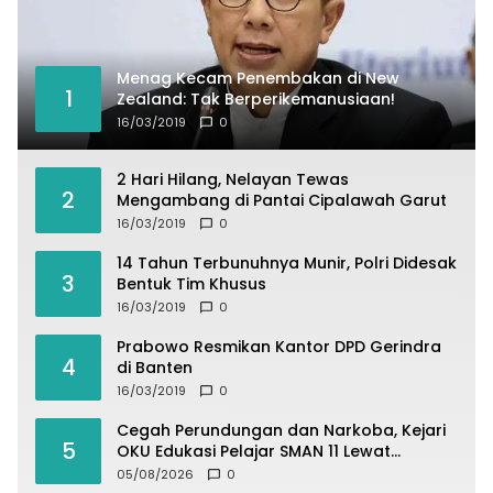
Menag Kecam Penembakan di New
1
Zealand: Tak Berperikemanusiaan!
16/03/2019
0
2 Hari Hilang, Nelayan Tewas
2
Mengambang di Pantai Cipalawah Garut
16/03/2019
0
14 Tahun Terbunuhnya Munir, Polri Didesak
3
Bentuk Tim Khusus
16/03/2019
0
Prabowo Resmikan Kantor DPD Gerindra
4
di Banten
16/03/2019
0
Cegah Perundungan dan Narkoba, Kejari
5
OKU Edukasi Pelajar SMAN 11 Lewat
Program Jaksa Masuk Sekolah
05/08/2026
0