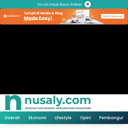
Langsung
×
Scroll Untuk Baca Artikel
ke
konten
Daerah
Ekonomi
Lifestyle
Opini
Pembanguna