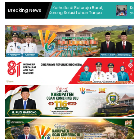
Sosialisasi Karhutla di Baturaja Barat,
Kapolres OKU: Polr
Breaking News
Kapolsek Dorong Solusi Lahan Tanpa
yang Membangu
Bakar di Batu Kuning