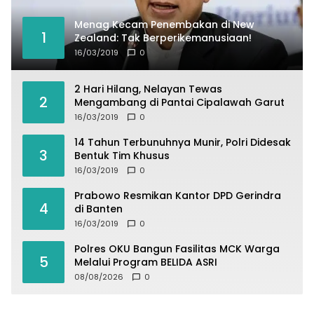
Menag Kecam Penembakan di New
1
Zealand: Tak Berperikemanusiaan!
16/03/2019
0
2 Hari Hilang, Nelayan Tewas
2
Mengambang di Pantai Cipalawah Garut
16/03/2019
0
14 Tahun Terbunuhnya Munir, Polri Didesak
3
Bentuk Tim Khusus
16/03/2019
0
Prabowo Resmikan Kantor DPD Gerindra
4
di Banten
16/03/2019
0
Polres OKU Bangun Fasilitas MCK Warga
5
Melalui Program BELIDA ASRI
08/08/2026
0