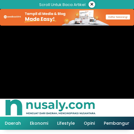
Langsung
×
Scroll Untuk Baca Artikel
ke
konten
Daerah
Ekonomi
Lifestyle
Opini
Pembanguna