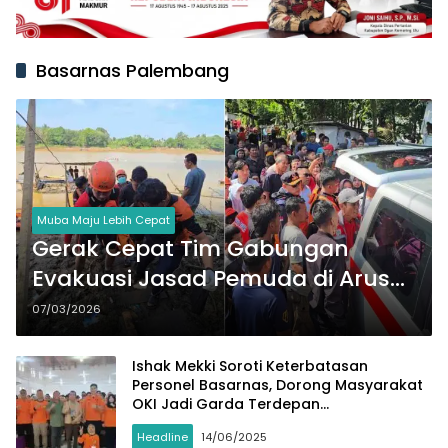
Basarnas Palembang
Muba Maju Lebih Cepat
Gerak Cepat Tim Gabungan
Evakuasi Jasad Pemuda di Arus
Sungai Musi
07/03/2026
Ishak Mekki Soroti Keterbatasan
Personel Basarnas, Dorong Masyarakat
OKI Jadi Garda Terdepan
Penanggulangan Bencana
Headline
14/06/2025