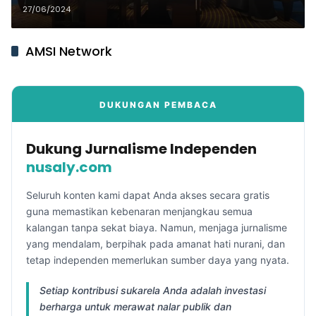
Menggeser Petrokimia dan
27/06/2024
Kampanye Negatif
AMSI Network
DUKUNGAN PEMBACA
Dukung Jurnalisme Independen
nusaly.com
Seluruh konten kami dapat Anda akses secara gratis
guna memastikan kebenaran menjangkau semua
kalangan tanpa sekat biaya. Namun, menjaga jurnalisme
yang mendalam, berpihak pada amanat hati nurani, dan
tetap independen memerlukan sumber daya yang nyata.
Setiap kontribusi sukarela Anda adalah investasi
berharga untuk merawat nalar publik dan