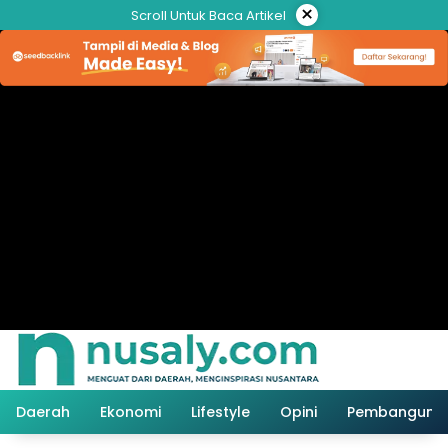
Langsung
×
Scroll Untuk Baca Artikel
ke
konten
Daerah
Ekonomi
Lifestyle
Opini
Pembanguna