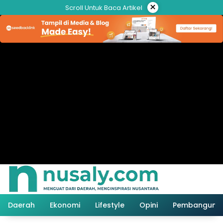
Langsung
×
Scroll Untuk Baca Artikel
ke
konten
Daerah
Ekonomi
Lifestyle
Opini
Pembanguna