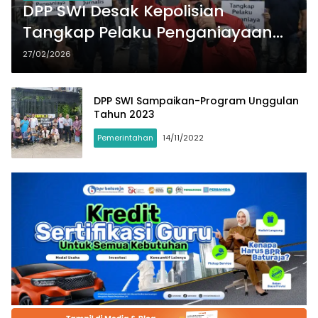
DPP SWI Desak Kepolisian
Tangkap Pelaku Penganiayaan
Jurnalis di Probolinggo
27/02/2026
DPP SWI Sampaikan-Program Unggulan
Tahun 2023
Pemerintahan
14/11/2022