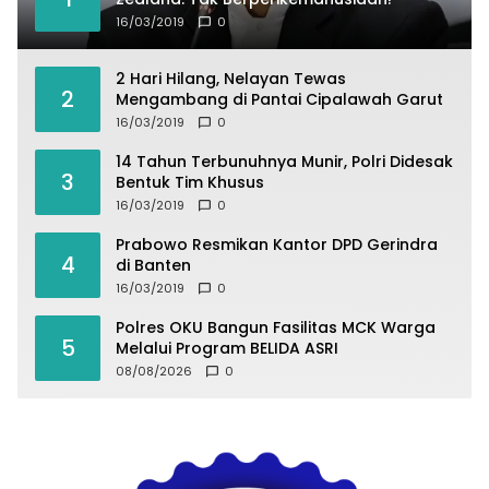
16/03/2019
0
2 Hari Hilang, Nelayan Tewas
2
Mengambang di Pantai Cipalawah Garut
16/03/2019
0
14 Tahun Terbunuhnya Munir, Polri Didesak
3
Bentuk Tim Khusus
16/03/2019
0
Prabowo Resmikan Kantor DPD Gerindra
4
di Banten
16/03/2019
0
Polres OKU Bangun Fasilitas MCK Warga
5
Melalui Program BELIDA ASRI
08/08/2026
0