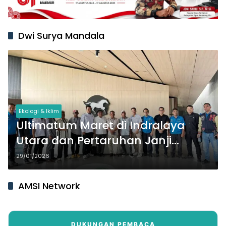
Dwi Surya Mandala
Ekologi & Iklim
Ultimatum Maret di Indralaya
Utara dan Pertaruhan Janji
Teknologi PT SPF
29/01/2026
AMSI Network
DUKUNGAN PEMBACA