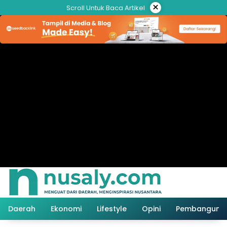
Langsung
×
Scroll Untuk Baca Artikel
ke
konten
Daerah
Ekonomi
Lifestyle
Opini
Pembanguna