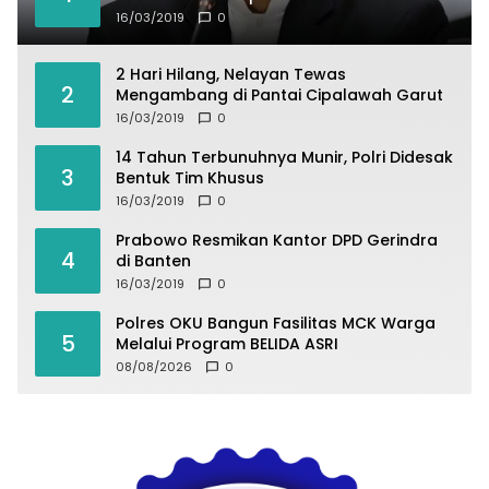
16/03/2019
0
2 Hari Hilang, Nelayan Tewas
2
Mengambang di Pantai Cipalawah Garut
16/03/2019
0
14 Tahun Terbunuhnya Munir, Polri Didesak
3
Bentuk Tim Khusus
16/03/2019
0
Prabowo Resmikan Kantor DPD Gerindra
4
di Banten
16/03/2019
0
Polres OKU Bangun Fasilitas MCK Warga
5
Melalui Program BELIDA ASRI
08/08/2026
0