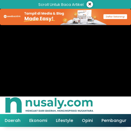
Langsung
×
Scroll Untuk Baca Artikel
ke
konten
Daerah
Ekonomi
Lifestyle
Opini
Pembanguna