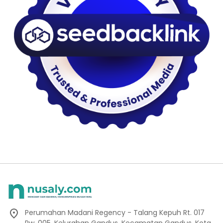
Perumahan Madani Regency - Talang Kepuh Rt. 017