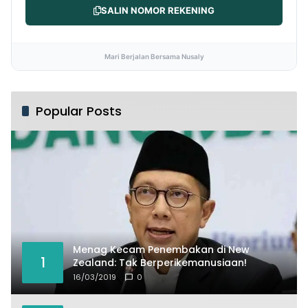
SALIN NOMOR REKENING
Mari Berjalan Bersama Nusaly
Popular Posts
Menag Kecam Penembakan di New
1
Zealand: Tak Berperikemanusiaan!
16/03/2019
0