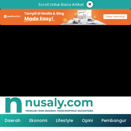
Langsung
×
Scroll Untuk Baca Artikel
ke
konten
Daerah
Ekonomi
Lifestyle
Opini
Pembanguna