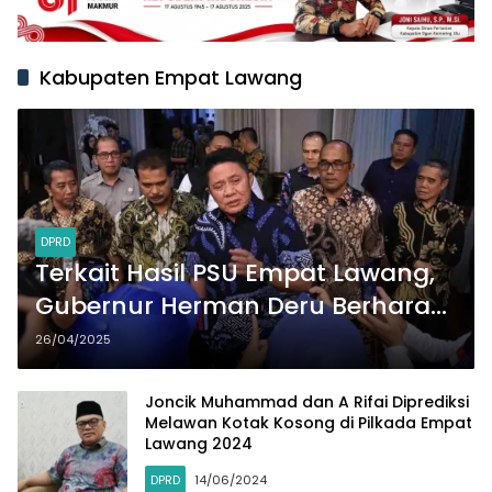
Kabupaten Empat Lawang
DPRD
Terkait Hasil PSU Empat Lawang,
Gubernur Herman Deru Berharap
Tidak Berlanjut ke Mahkamah
26/04/2025
Konstitusi demi Pembangunan
Daerah
Joncik Muhammad dan A Rifai Diprediksi
Melawan Kotak Kosong di Pilkada Empat
Lawang 2024
DPRD
14/06/2024