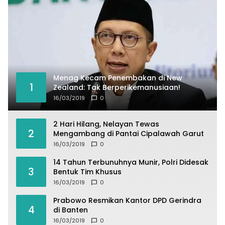
Menag Kecam Penembakan di New
1
Zealand: Tak Berperikemanusiaan!
16/03/2019
0
2 Hari Hilang, Nelayan Tewas
2
Mengambang di Pantai Cipalawah Garut
16/03/2019
0
14 Tahun Terbunuhnya Munir, Polri Didesak
3
Bentuk Tim Khusus
16/03/2019
0
Prabowo Resmikan Kantor DPD Gerindra
4
di Banten
16/03/2019
0