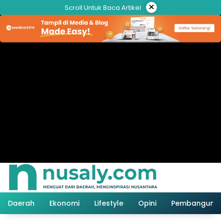
Langsung
×
Scroll Untuk Baca Artikel
ke
konten
Daerah
Ekonomi
Lifestyle
Opini
Pembanguna