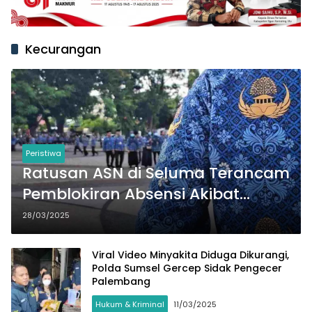
Kecurangan
Peristiwa
Ratusan ASN di Seluma Terancam
Pemblokiran Absensi Akibat
Gunakan Foto dan GPS Palsu
28/03/2025
Viral Video Minyakita Diduga Dikurangi,
Polda Sumsel Gercep Sidak Pengecer
Palembang
Hukum & Kriminal
11/03/2025