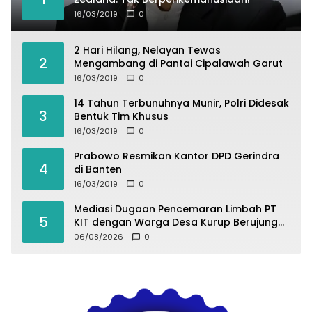
16/03/2019
0
2 Hari Hilang, Nelayan Tewas
2
Mengambang di Pantai Cipalawah Garut
16/03/2019
0
14 Tahun Terbunuhnya Munir, Polri Didesak
3
Bentuk Tim Khusus
16/03/2019
0
Prabowo Resmikan Kantor DPD Gerindra
4
di Banten
16/03/2019
0
Mediasi Dugaan Pencemaran Limbah PT
5
KIT dengan Warga Desa Kurup Berujung
Buntu
06/08/2026
0