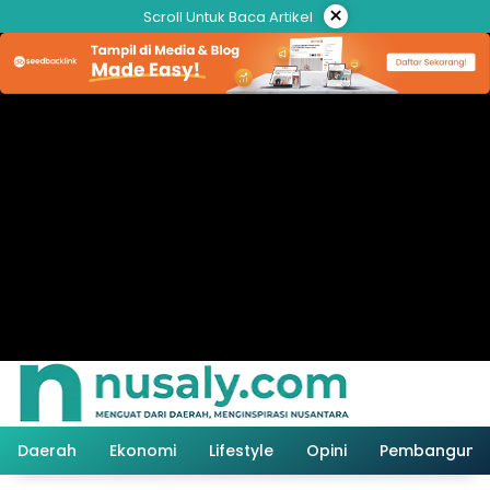
Langsung
×
Scroll Untuk Baca Artikel
ke
konten
Daerah
Ekonomi
Lifestyle
Opini
Pembanguna