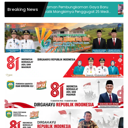
n
Ancaman Pembungkaman Gaya Baru
Pusara
Breaking News
di Balik Mangkirnya Penggugat 25 Media
Palemba
Palembang
Buka Pe