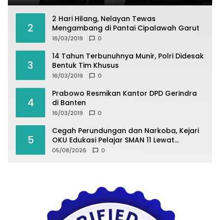
2 Hari Hilang, Nelayan Tewas
2
Mengambang di Pantai Cipalawah Garut
16/03/2019
0
14 Tahun Terbunuhnya Munir, Polri Didesak
3
Bentuk Tim Khusus
16/03/2019
0
Prabowo Resmikan Kantor DPD Gerindra
4
di Banten
16/03/2019
0
Cegah Perundungan dan Narkoba, Kejari
5
OKU Edukasi Pelajar SMAN 11 Lewat
Program Jaksa Masuk Sekolah
05/08/2026
0