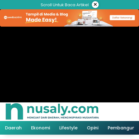
Langsung
×
Scroll Untuk Baca Artikel
ke
konten
Daerah
Ekonomi
Lifestyle
Opini
Pembanguna