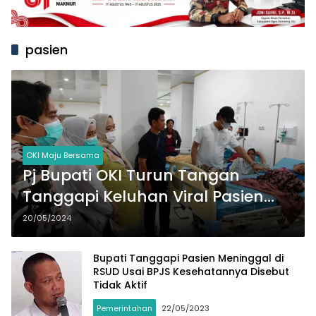
pasien
OKI Maju Bersama
Pj Bupati OKI Turun Tangan
Tanggapi Keluhan Viral Pasien
RSUD Kayuagung
20/05/2024
Bupati Tanggapi Pasien Meninggal di
RSUD Usai BPJS Kesehatannya Disebut
Tidak Aktif
Pemerintahan
22/05/2023