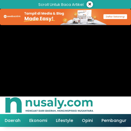
Langsung
×
Scroll Untuk Baca Artikel
ke
konten
Daerah
Ekonomi
Lifestyle
Opini
Pembanguna