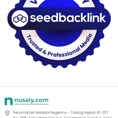
Perumahan Madani Regency - Talang Kepuh Rt. 017