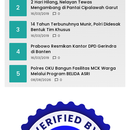
2 Hari Hilang, Nelayan Tewas
2
Mengambang di Pantai Cipalawah Garut
16/03/2019
0
14 Tahun Terbunuhnya Munir, Polri Didesak
3
Bentuk Tim Khusus
16/03/2019
0
Prabowo Resmikan Kantor DPD Gerindra
4
di Banten
16/03/2019
0
Polres OKU Bangun Fasilitas MCK Warga
5
Melalui Program BELIDA ASRI
08/08/2026
0