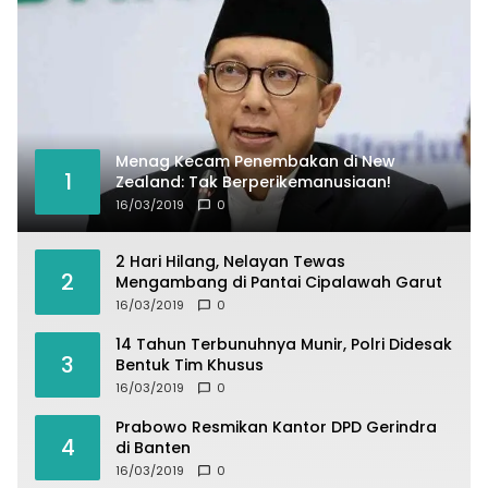
Menag Kecam Penembakan di New
1
Zealand: Tak Berperikemanusiaan!
16/03/2019
0
2 Hari Hilang, Nelayan Tewas
2
Mengambang di Pantai Cipalawah Garut
16/03/2019
0
14 Tahun Terbunuhnya Munir, Polri Didesak
3
Bentuk Tim Khusus
16/03/2019
0
Prabowo Resmikan Kantor DPD Gerindra
4
di Banten
16/03/2019
0