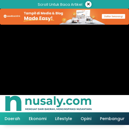
Langsung
×
Scroll Untuk Baca Artikel
ke
konten
Daerah
Ekonomi
Lifestyle
Opini
Pembanguna