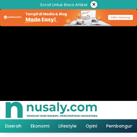
Langsung
×
Scroll Untuk Baca Artikel
ke
konten
Daerah
Ekonomi
Lifestyle
Opini
Pembanguna