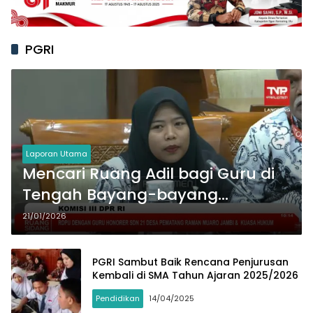
PGRI
Laporan Utama
Mencari Ruang Adil bagi Guru di
Tengah Bayang-bayang
Kriminalisasi
21/01/2026
PGRI Sambut Baik Rencana Penjurusan
Kembali di SMA Tahun Ajaran 2025/2026
Pendidikan
14/04/2025