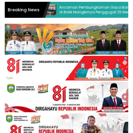
gelolaan
Ancaman Pembungkaman Gaya Baru
Breaking News
 OKU
di Balik Mangkirnya Penggugat 25 Media
Palembang