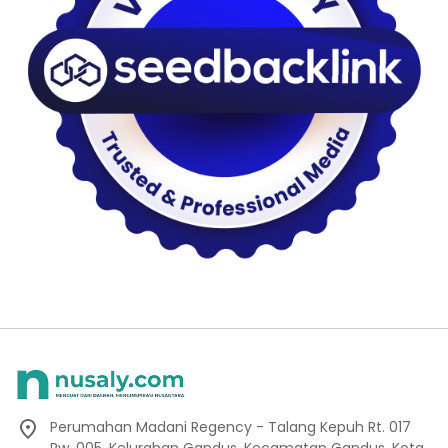
Perumahan Madani Regency - Talang Kepuh Rt. 017