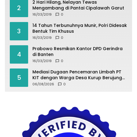
2 Hari Hilang, Nelayan Tewas
2
Mengambang di Pantai Cipalawah Garut
16/03/2019
0
14 Tahun Terbunuhnya Munir, Polri Didesak
3
Bentuk Tim Khusus
16/03/2019
0
Prabowo Resmikan Kantor DPD Gerindra
4
di Banten
16/03/2019
0
Mediasi Dugaan Pencemaran Limbah PT
5
KIT dengan Warga Desa Kurup Berujung
Buntu
06/08/2026
0