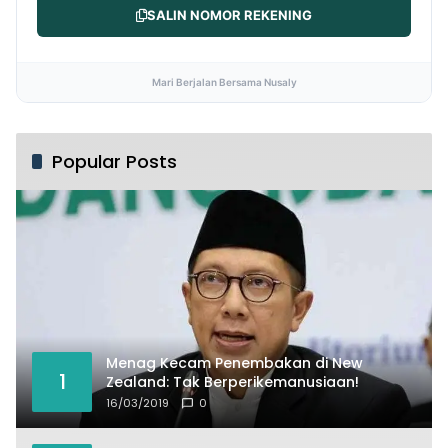
SALIN NOMOR REKENING
Mari Berjalan Bersama Nusaly
Popular Posts
Menag Kecam Penembakan di New
1
Zealand: Tak Berperikemanusiaan!
16/03/2019
0