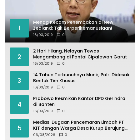
Menag Kecam Penembakan di New
1
Zealand: Tak Berperikemanusiaan!
16/03/2019
0
2 Hari Hilang, Nelayan Tewas
2
Mengambang di Pantai Cipalawah Garut
16/03/2019
0
14 Tahun Terbunuhnya Munir, Polri Didesak
3
Bentuk Tim Khusus
16/03/2019
0
Prabowo Resmikan Kantor DPD Gerindra
4
di Banten
16/03/2019
0
Mediasi Dugaan Pencemaran Limbah PT
5
KIT dengan Warga Desa Kurup Berujung
Buntu
06/08/2026
0