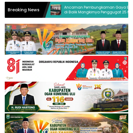
engelolaan
Ancaman Pembungkaman Gaya Baru
Breaking News
n OKU
di Balik Mangkirnya Penggugat 25 Media
Palembang