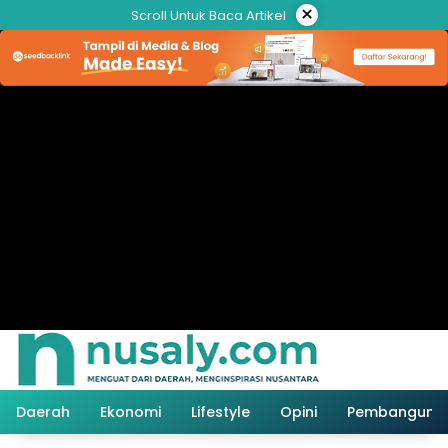
Langsung
×
Scroll Untuk Baca Artikel
ke
konten
Daerah
Ekonomi
Lifestyle
Opini
Pembanguna