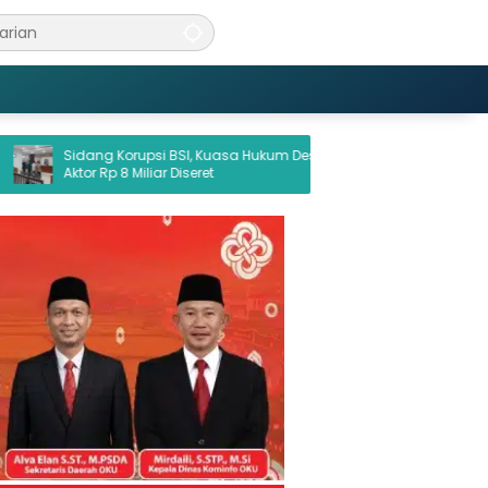
 Korupsi BSI, Kuasa Hukum Desak
Pemkab OKU Perkuat Sinerg
p 8 Miliar Diseret
Program 3 Juta Rumah