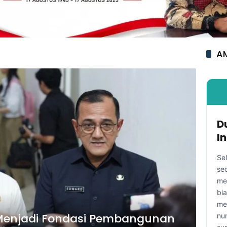
AM
D
I
Se
se
me
bi
me
s Menjadi Fondasi Pembangunan
nu