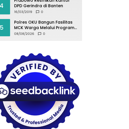
Prabowo Resmikan Kantor
4
DPD Gerindra di Banten
16/03/2019
0
Polres OKU Bangun Fasilitas
5
MCK Warga Melalui Program
BELIDA ASRI
08/08/2026
0