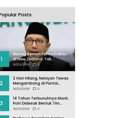
Popular Posts
Menag Kecam Penembakan
1
di New Zealand: Tak
Berperikemanusiaan!
16/03/2019
0
2 Hari Hilang, Nelayan Tewas
2
Mengambang di Pantai
Cipalawah Garut
16/03/2019
0
14 Tahun Terbunuhnya Munir,
3
Polri Didesak Bentuk Tim
Khusus
16/03/2019
0