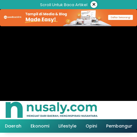
Langsung
×
Scroll Untuk Baca Artikel
ke
konten
Daerah
Ekonomi
Lifestyle
Opini
Pembanguna