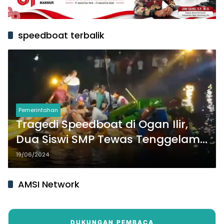
speedboat terbalik
Pemerintahan
Tragedi Speedboat di Ogan Ilir,
Dua Siswi SMP Tewas Tenggelam,
Duka Menyelimuti Warga
19/06/2024
AMSI Network
DUKUNGAN PEMBACA