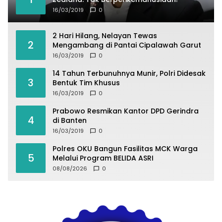
16/03/2019
0
2 Hari Hilang, Nelayan Tewas
2
Mengambang di Pantai Cipalawah Garut
16/03/2019
0
14 Tahun Terbunuhnya Munir, Polri Didesak
3
Bentuk Tim Khusus
16/03/2019
0
Prabowo Resmikan Kantor DPD Gerindra
4
di Banten
16/03/2019
0
Polres OKU Bangun Fasilitas MCK Warga
5
Melalui Program BELIDA ASRI
08/08/2026
0