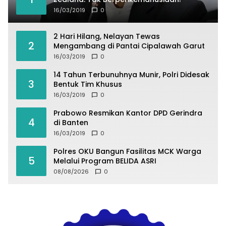
16/03/2019
0
2 Hari Hilang, Nelayan Tewas
2
Mengambang di Pantai Cipalawah Garut
16/03/2019
0
14 Tahun Terbunuhnya Munir, Polri Didesak
3
Bentuk Tim Khusus
16/03/2019
0
Prabowo Resmikan Kantor DPD Gerindra
4
di Banten
16/03/2019
0
Polres OKU Bangun Fasilitas MCK Warga
5
Melalui Program BELIDA ASRI
08/08/2026
0