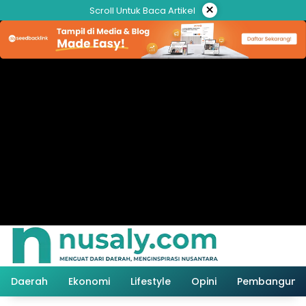
Langsung
×
Scroll Untuk Baca Artikel
ke
konten
Daerah
Ekonomi
Lifestyle
Opini
Pembanguna