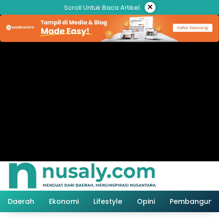
Langsung
×
Scroll Untuk Baca Artikel
ke
konten
Daerah
Ekonomi
Lifestyle
Opini
Pembanguna