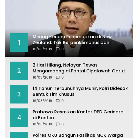
Menag Kecam Penembakan di New
1
Zealand: Tak Berperikemanusiaan!
16/03/2019
0
2 Hari Hilang, Nelayan Tewas
2
Mengambang di Pantai Cipalawah Garut
16/03/2019
0
14 Tahun Terbunuhnya Munir, Polri Didesak
3
Bentuk Tim Khusus
16/03/2019
0
Prabowo Resmikan Kantor DPD Gerindra
4
di Banten
16/03/2019
0
Polres OKU Bangun Fasilitas MCK Warga