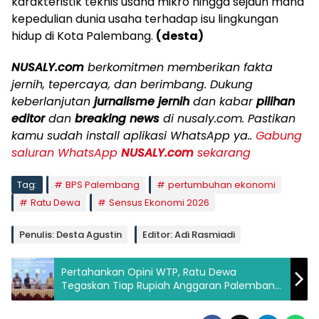
karakteristik teknis usaha mikro hingga sejauh mana
kepedulian dunia usaha terhadap isu lingkungan
hidup di Kota Palembang.
(desta)
NUSALY.com
berkomitmen memberikan fakta
jernih, tepercaya, dan berimbang. Dukung
keberlanjutan
jurnalisme jernih
dan kabar
pilihan
editor
dan
breaking news
di nusaly.com. Pastikan
kamu sudah install aplikasi WhatsApp ya..
Gabung
saluran WhatsApp
NUSALY.com
sekarang
Tag:
BPS Palembang
pertumbuhan ekonomi
Ratu Dewa
Sensus Ekonomi 2026
Penulis: Desta Agustin
Editor: Adi Rasmiadi
Pertahankan Opini WTP, Ratu Dewa
Tegaskan Tiap Rupiah Anggaran Palembang
Harus Kembali ke Rakyat