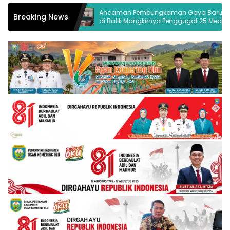
ngelolaan
Ancaman Pembungkaman Gaya Baru
Breaking News
n OKU
di Balik Mangkirnya Penggugat 25 Media
Palembang