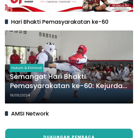
Hari Bhakti Pemasyarakatan ke-60
Hukum & Kriminal
Semangat Hari Bhakti
Pemasyarakatan ke-60: Kejurda
Kempo Piala Kakanwil
19/05/2024
Kemenkumham Sumsel Digelar
Meriah di Lapas Palembang
AMSI Network
DUKUNGAN PEMBACA