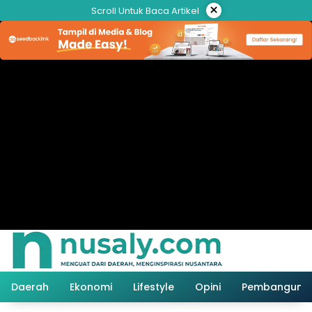
Langsung
×
Scroll Untuk Baca Artikel
ke
konten
Daerah
Ekonomi
Lifestyle
Opini
Pembanguna