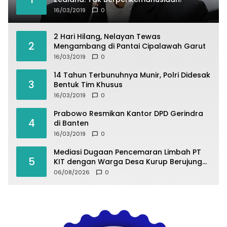
16/03/2019
0
2 Hari Hilang, Nelayan Tewas
2
Mengambang di Pantai Cipalawah Garut
16/03/2019
0
14 Tahun Terbunuhnya Munir, Polri Didesak
3
Bentuk Tim Khusus
16/03/2019
0
Prabowo Resmikan Kantor DPD Gerindra
4
di Banten
16/03/2019
0
Mediasi Dugaan Pencemaran Limbah PT
5
KIT dengan Warga Desa Kurup Berujung
Buntu
06/08/2026
0