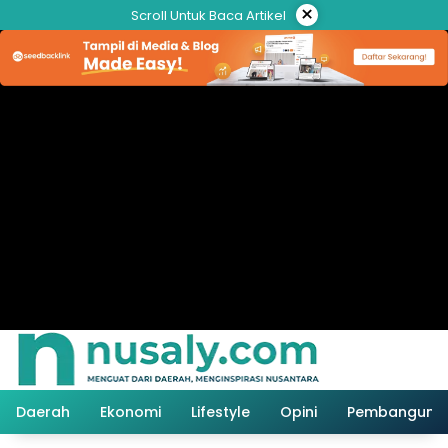
Langsung
×
Scroll Untuk Baca Artikel
ke
konten
Daerah
Ekonomi
Lifestyle
Opini
Pembanguna