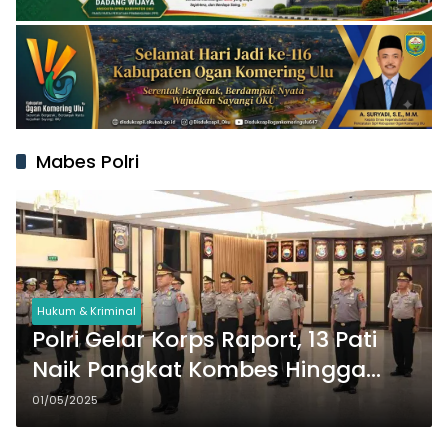
Mabes Polri
Hukum & Kriminal
Polri Gelar Korps Raport, 13 Pati
Naik Pangkat Kombes Hingga
Komjen di Mabes Polri
01/05/2025