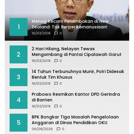
Menag Kecam Penembakan di New
1
Zealand: Tak Berperikemanusiaan!
16/03/2019
0
2 Hari Hilang, Nelayan Tewas
2
Mengambang di Pantai Cipalawah Garut
16/03/2019
0
14 Tahun Terbunuhnya Munir, Polri Didesak
3
Bentuk Tim Khusus
16/03/2019
0
Prabowo Resmikan Kantor DPD Gerindra
4
di Banten
16/03/2019
0
BPK Bongkar Tiga Masalah Pengelolaan
5
Anggaran di Dinas Pendidikan OKU
06/08/2026
0