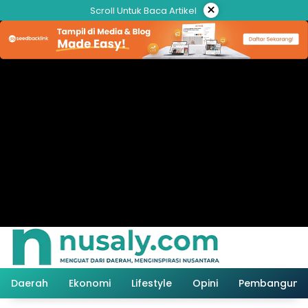
Langsung
×
Scroll Untuk Baca Artikel
ke
konten
Daerah
Ekonomi
Lifestyle
Opini
Pembanguna