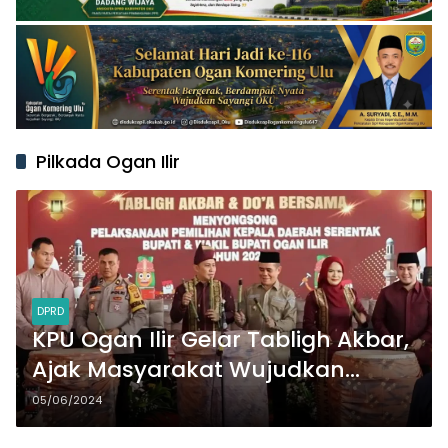
Pilkada Ogan Ilir
DPRD
KPU Ogan Ilir Gelar Tabligh Akbar,
Ajak Masyarakat Wujudkan
Pilkada Damai 2024
05/06/2024