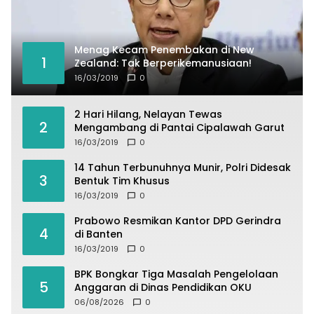
Menag Kecam Penembakan di New
1
Zealand: Tak Berperikemanusiaan!
16/03/2019
0
2 Hari Hilang, Nelayan Tewas
2
Mengambang di Pantai Cipalawah Garut
16/03/2019
0
14 Tahun Terbunuhnya Munir, Polri Didesak
3
Bentuk Tim Khusus
16/03/2019
0
Prabowo Resmikan Kantor DPD Gerindra
4
di Banten
16/03/2019
0
BPK Bongkar Tiga Masalah Pengelolaan
5
Anggaran di Dinas Pendidikan OKU
06/08/2026
0