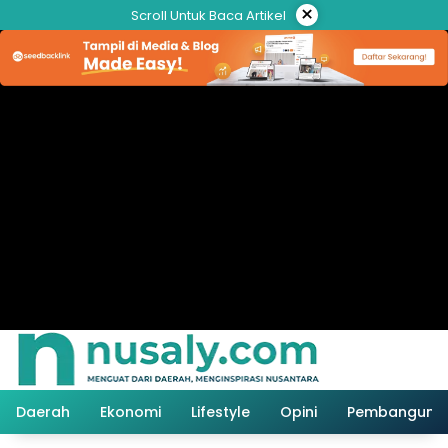
Langsung
×
Scroll Untuk Baca Artikel
ke
konten
Daerah
Ekonomi
Lifestyle
Opini
Pembanguna