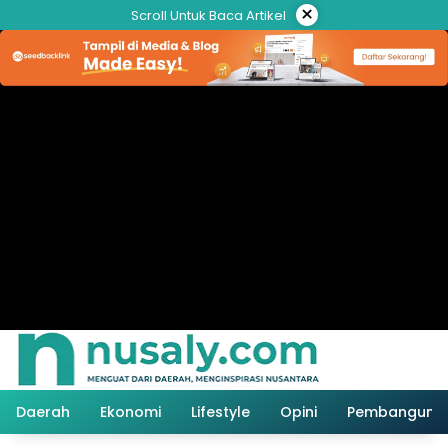
Langsung
×
Scroll Untuk Baca Artikel
ke
konten
Daerah
Ekonomi
Lifestyle
Opini
Pembanguna