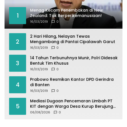
Menag Kecam Penembakan di New
1
Zealand: Tak Berperikemanusiaan!
16/03/2019
0
2 Hari Hilang, Nelayan Tewas
2
Mengambang di Pantai Cipalawah Garut
16/03/2019
0
14 Tahun Terbunuhnya Munir, Polri Didesak
3
Bentuk Tim Khusus
16/03/2019
0
Prabowo Resmikan Kantor DPD Gerindra
4
di Banten
16/03/2019
0
Mediasi Dugaan Pencemaran Limbah PT
5
KIT dengan Warga Desa Kurup Berujung
Buntu
06/08/2026
0