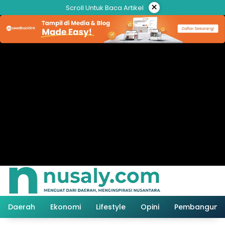
Langsung
×
Scroll Untuk Baca Artikel
ke
konten
Daerah
Ekonomi
Lifestyle
Opini
Pembanguna