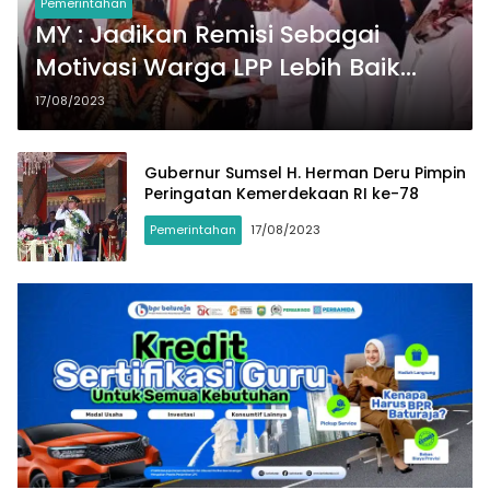
Pemerintahan
MY : Jadikan Remisi Sebagai
Motivasi Warga LPP Lebih Baik
Dalam Bermasyarakat
17/08/2023
Gubernur Sumsel H. Herman Deru Pimpin
Peringatan Kemerdekaan RI ke-78
Pemerintahan
17/08/2023