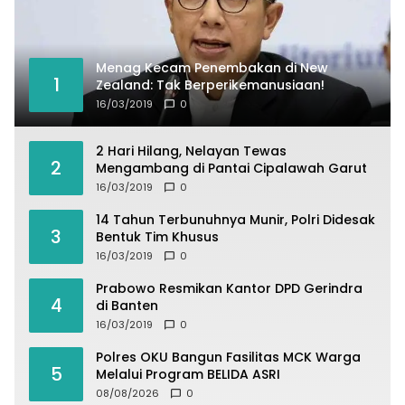
Menag Kecam Penembakan di New
1
Zealand: Tak Berperikemanusiaan!
16/03/2019
0
2 Hari Hilang, Nelayan Tewas
2
Mengambang di Pantai Cipalawah Garut
16/03/2019
0
14 Tahun Terbunuhnya Munir, Polri Didesak
3
Bentuk Tim Khusus
16/03/2019
0
Prabowo Resmikan Kantor DPD Gerindra
4
di Banten
16/03/2019
0
Polres OKU Bangun Fasilitas MCK Warga
5
Melalui Program BELIDA ASRI
08/08/2026
0