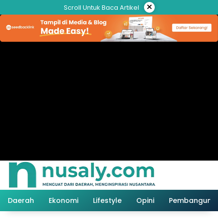
Langsung
×
Scroll Untuk Baca Artikel
ke
konten
Daerah
Ekonomi
Lifestyle
Opini
Pembanguna