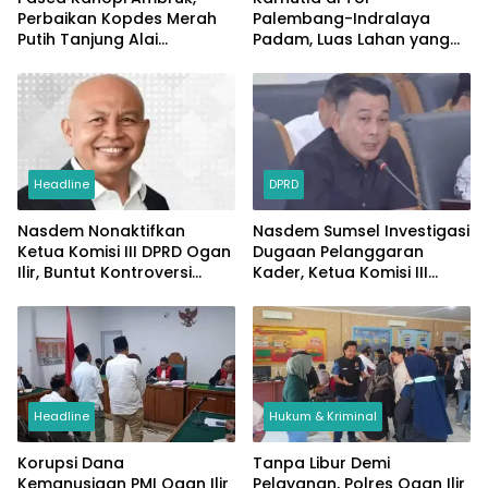
Perbaikan Kopdes Merah
Palembang-Indralaya
Putih Tanjung Alai
Padam, Luas Lahan yang
Rampung
Terbakar Capai 200
Hektare
Headline
DPRD
Nasdem Nonaktifkan
Nasdem Sumsel Investigasi
Ketua Komisi III DPRD Ogan
Dugaan Pelanggaran
Ilir, Buntut Kontroversi
Kader, Ketua Komisi III
Proposal Seragam
DPRD Ogan Ilir Terancam
Sanksi
Headline
Hukum & Kriminal
Korupsi Dana
Tanpa Libur Demi
Kemanusiaan PMI Ogan Ilir
Pelayanan, Polres Ogan Ilir