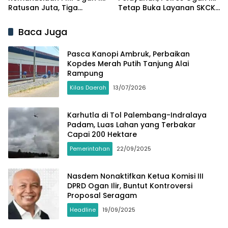
Ratusan Juta, Tiga
Tetap Buka Layanan SKCK
Terdakwa Divonis Lebih
untuk Pendaftar PPPK
Ringan dari Tuntutan JPU
Baca Juga
Pasca Kanopi Ambruk, Perbaikan
Kopdes Merah Putih Tanjung Alai
Rampung
Kilas Daerah
13/07/2026
Karhutla di Tol Palembang-Indralaya
Padam, Luas Lahan yang Terbakar
Capai 200 Hektare
Pemerintahan
22/09/2025
Nasdem Nonaktifkan Ketua Komisi III
DPRD Ogan Ilir, Buntut Kontroversi
Proposal Seragam
Headline
19/09/2025