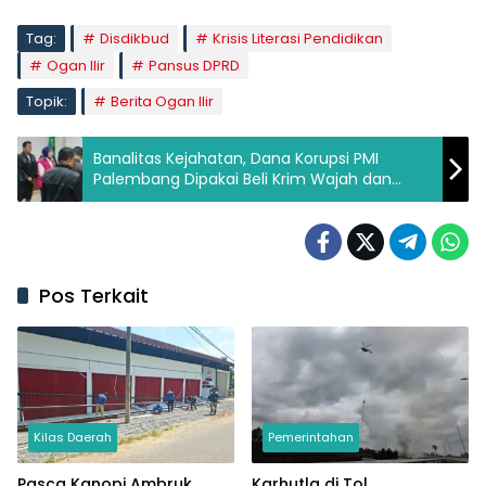
Tag:
Disdikbud
Krisis Literasi Pendidikan
Ogan Ilir
Pansus DPRD
Topik:
Berita Ogan Ilir
Banalitas Kejahatan, Dana Korupsi PMI
Palembang Dipakai Beli Krim Wajah dan
Biaya Sekolah Anak
Pos Terkait
Kilas Daerah
Pemerintahan
Pasca Kanopi Ambruk,
Karhutla di Tol