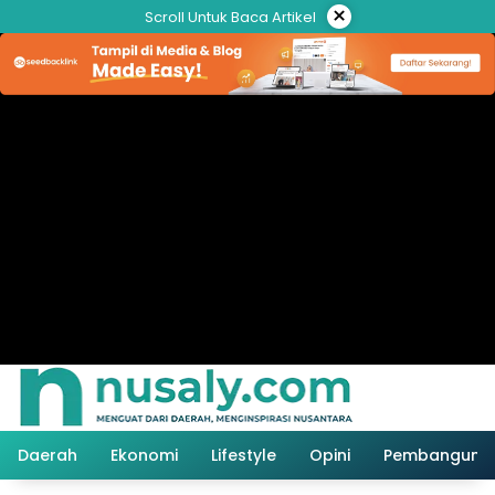
Langsung
×
Scroll Untuk Baca Artikel
ke
konten
Daerah
Ekonomi
Lifestyle
Opini
Pembanguna