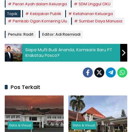
Peran Ayah dalam Keluarga
SDM Unggul OKU
Topik:
Kebijakan Publik
Ketahanan Keluarga
Pemkab Ogan Komering Ulu
Sumber Daya Manusia
Penulis: Radit
Editor: Adi Rasmiadi
Siapa Mufli Budi Ananda, Komisaris Baru PT
Krakatau Posco?
Pos Terkait
Data & Visual
Data & Visual