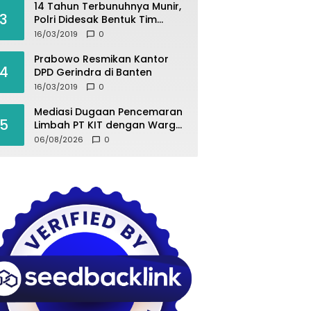
14 Tahun Terbunuhnya Munir,
3
Polri Didesak Bentuk Tim
Khusus
16/03/2019
0
Prabowo Resmikan Kantor
4
DPD Gerindra di Banten
16/03/2019
0
Mediasi Dugaan Pencemaran
5
Limbah PT KIT dengan Warga
Desa Kurup Berujung Buntu
06/08/2026
0