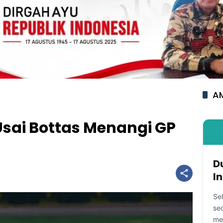
AM
Usai Bottas Menangi GP
D
I
Se
se
me