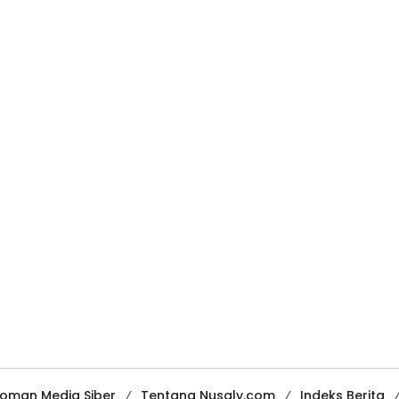
oman Media Siber
Tentang Nusaly.com
Indeks Berita