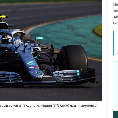
bi
me
nu
su
 poin penuh di F1 Australia, Minggu (17/3/2019) usai mengalahkan