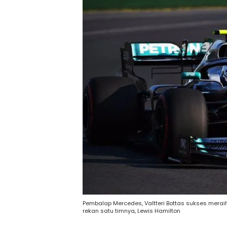
Pembalap Mercedes, Valtteri Bottas sukses meraih
rekan satu timnya, Lewis Hamilton