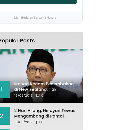
Mari Berjalan Bersama Nusaly
Popular Posts
Menag Kecam Penembakan
1
di New Zealand: Tak
Berperikemanusiaan!
16/03/2019
0
2 Hari Hilang, Nelayan Tewas
2
Mengambang di Pantai
Cipalawah Garut
16/03/2019
0