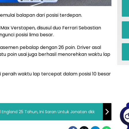
memulai balapan dari posisi terdepan.
 Max Verstapen, disusul duo Ferrari Sebastian
gunci posisi lima besar.
semen pebalap dengan 26 poin. Driver asal
tu poin usai juga berhasil menorehkan waktu lap
 peraih waktu lap tercepat dalam posisi 10 besar
ll England 25 Tahun, Ini Saran Untuk Jonatan dkk