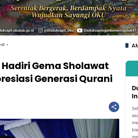
pat
AM
t Hadiri Gema Sholawat
esiasi Generasi Qurani
D
I
Se
se
me
bi
me