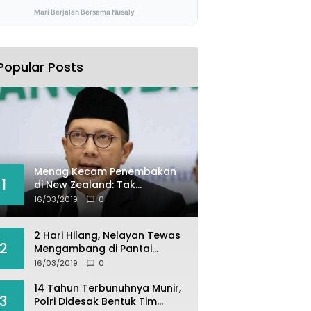
Mari Berjalan Bersama Nusaly
Popular Posts
Menag Kecam Penembakan
1
di New Zealand: Tak
Berperikemanusiaan!
16/03/2019
0
2 Hari Hilang, Nelayan Tewas
2
Mengambang di Pantai
Cipalawah Garut
16/03/2019
0
14 Tahun Terbunuhnya Munir,
3
Polri Didesak Bentuk Tim