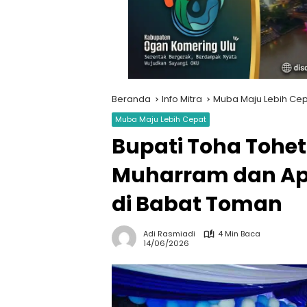
Beranda
Info Mitra
Muba Maju Lebih Ce
Muba Maju Lebih Cepat
Bupati Toha Tohe
Muharram dan Apr
di Babat Toman
Adi Rasmiadi
4 Min Baca
14/06/2026