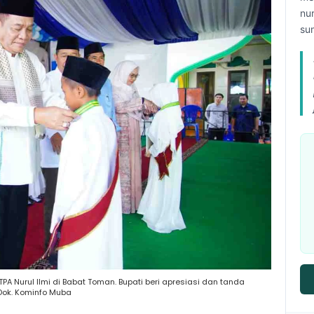
nu
su
TPA Nurul Ilmi di Babat Toman. Bupati beri apresiasi dan tanda
 Dok. Kominfo Muba