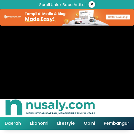
Langsung
×
Scroll Untuk Baca Artikel
ke
konten
Daerah
Ekonomi
Lifestyle
Opini
Pembanguna