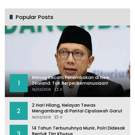
Popular Posts
Menag Kecam Penembakan di New
1
Zealand: Tak Berperikemanusiaan!
16/03/2019
0
2 Hari Hilang, Nelayan Tewas
2
Mengambang di Pantai Cipalawah Garut
16/03/2019
0
14 Tahun Terbunuhnya Munir, Polri Didesak
3
Bentuk Tim Khusus