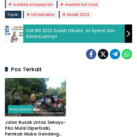
waskita sriwijaya tol
waskita toll road
Topik:
Infrastruktur
Mudik 2023
KUR BRI 2023 Sudah Dibuka, Ini Syarat dan
Ketentuannya
Pos Terkait
Kilas Daerah
Jalan Rusak Lintas Sekayu–
PALI Mulai Diperbaiki,
Pemkab Muba Gandeng