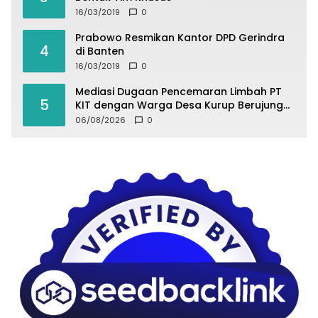
16/03/2019
0
Prabowo Resmikan Kantor DPD Gerindra
4
di Banten
16/03/2019
0
Mediasi Dugaan Pencemaran Limbah PT
5
KIT dengan Warga Desa Kurup Berujung
Buntu
06/08/2026
0