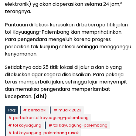
elektronik) yg akan dioperasikan selama 24 jam,”
terangnya.
Pantauan di lokasi, kerusakan di beberapa titik jalan
tol Kayuagung-Palembang kian memprihatinkan.
Para pengendara mengeluh karena progres
perbaikan tak kunjung selesai sehingga mengganggu
kenyamanan.
Setidaknya ada 25 titik lokasi di jalur a dan b yang
difokuskan agar segera diselesaikan. Para pekerja
terus memperbaiki jalan, sehingga lajur menyempit
dan memaksa pengendara memperlambat
kecepatan.
(dhi)
Tag:
berita oki
mudik 2023
perbaikan tol kayuagung-palembang
tol kayuagung
tol kayuagung-palembang
tol kayuagung-palembang rusak