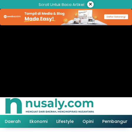
Langsung
×
Scroll Untuk Baca Artikel
ke
konten
Daerah
Ekonomi
Lifestyle
Opini
Pembanguna