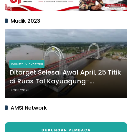
Mudik 2023
Industri & Investasi
Ditarget Selesai Awal April, 25 Titik
di Ruas Tol Kayuagung-
Palembang-Betung Diperbaiki
07/03/2023
AMSI Network
DUKUNGAN PEMBACA