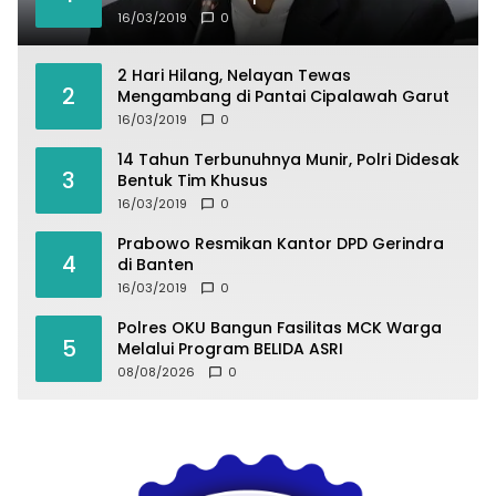
16/03/2019
0
2 Hari Hilang, Nelayan Tewas
2
Mengambang di Pantai Cipalawah Garut
16/03/2019
0
14 Tahun Terbunuhnya Munir, Polri Didesak
3
Bentuk Tim Khusus
16/03/2019
0
Prabowo Resmikan Kantor DPD Gerindra
4
di Banten
16/03/2019
0
Polres OKU Bangun Fasilitas MCK Warga
5
Melalui Program BELIDA ASRI
08/08/2026
0